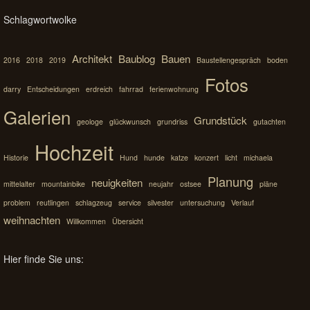
Schlagwortwolke
Architekt
Baublog
Bauen
2016
2018
2019
Baustellengespräch
boden
Fotos
darry
Entscheidungen
erdreich
fahrrad
ferienwohnung
Galerien
Grundstück
geologe
glückwunsch
grundriss
gutachten
Hochzeit
Historie
Hund
hunde
katze
konzert
licht
michaela
Planung
neuigkeiten
mittelalter
mountainbike
neujahr
ostsee
pläne
problem
reutlingen
schlagzeug
service
silvester
untersuchung
Verlauf
weihnachten
Willkommen
Übersicht
Hier finde Sie uns: