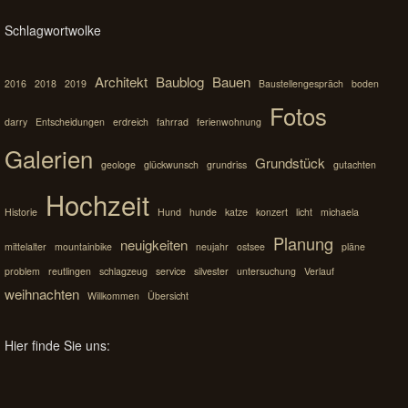
Schlagwortwolke
Architekt
Baublog
Bauen
2016
2018
2019
Baustellengespräch
boden
Fotos
darry
Entscheidungen
erdreich
fahrrad
ferienwohnung
Galerien
Grundstück
geologe
glückwunsch
grundriss
gutachten
Hochzeit
Historie
Hund
hunde
katze
konzert
licht
michaela
Planung
neuigkeiten
mittelalter
mountainbike
neujahr
ostsee
pläne
problem
reutlingen
schlagzeug
service
silvester
untersuchung
Verlauf
weihnachten
Willkommen
Übersicht
Hier finde Sie uns: