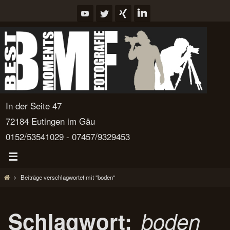
Zum
Inhalt
springen
In der Seite 47
72184 Eutingen im Gäu
0152/53541029 - 07457/9329453
Start
Beiträge verschlagwortet mit "boden"
Schlagwort:
boden