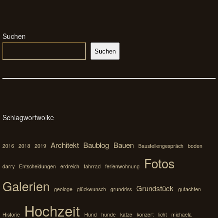
Suchen
Suchen
Schlagwortwolke
Architekt
Baublog
Bauen
2016
2018
2019
Baustellengespräch
boden
Fotos
darry
Entscheidungen
erdreich
fahrrad
ferienwohnung
Galerien
Grundstück
geologe
glückwunsch
grundriss
gutachten
Hochzeit
Historie
Hund
hunde
katze
konzert
licht
michaela