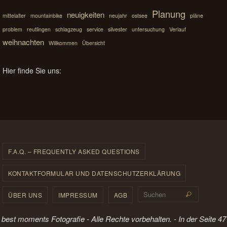
Planung
neuigkeiten
mittelalter
mountainbike
neujahr
ostsee
pläne
problem
reutlingen
schlagzeug
service
silvester
untersuchung
Verlauf
weihnachten
Willkommen
Übersicht
Hier finde Sie uns:
F.A.Q. – FREQUENTLY ASKED QUESTIONS
KONTAKTFORMULAR UND DATENSCHUTZERKLÄRUNG
Suchen 
ÜBER UNS
IMPRESSUM
AGB
Suchen
best moments Fotografie - Alle Rechte vorbehalten. - In der Seite 47