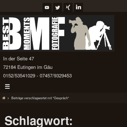
Zum
Inhalt
springen
In der Seite 47
72184 Eutingen im Gäu
0152/53541029 - 07457/9329453
Start
Beiträge verschlagwortet mit "Gespräch"
Schlagwort: