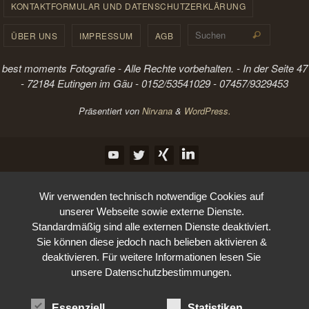
KONTAKTFORMULAR UND DATENSCHUTZERKLÄRUNG
Suchen 
ÜBER UNS
IMPRESSUM
AGB
Suchen
best moments Fotografie - Alle Rechte vorbehalten. - In der Seite 47
- 72184 Eutingen im Gäu - 0152/53541029 - 07457/9329453
Präsentiert von
Nirvana
&
WordPress.
Wir verwenden technisch notwendige Cookies auf
unserer Webseite sowie externe Dienste.
Standardmäßig sind alle externen Dienste deaktiviert.
Sie können diese jedoch nach belieben aktivieren &
deaktivieren. Für weitere Informationen lesen Sie
unsere Datenschutzbestimmungen.
Essenziell
Statistiken