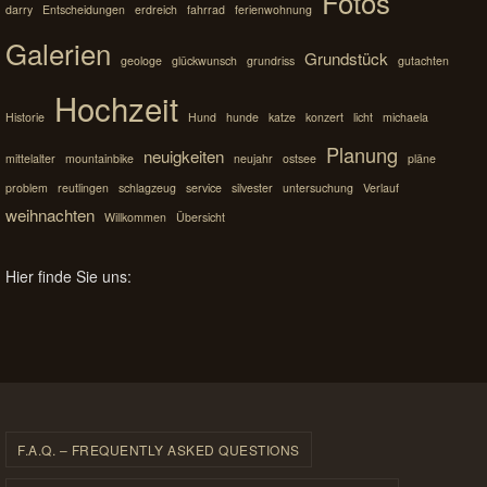
Fotos
darry
Entscheidungen
erdreich
fahrrad
ferienwohnung
Galerien
Grundstück
geologe
glückwunsch
grundriss
gutachten
Hochzeit
Historie
Hund
hunde
katze
konzert
licht
michaela
Planung
neuigkeiten
mittelalter
mountainbike
neujahr
ostsee
pläne
problem
reutlingen
schlagzeug
service
silvester
untersuchung
Verlauf
weihnachten
Willkommen
Übersicht
Hier finde Sie uns:
F.A.Q. – FREQUENTLY ASKED QUESTIONS