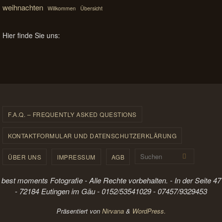
weihnachten
Willkommen
Übersicht
Hier finde Sie uns:
F.A.Q. – FREQUENTLY ASKED QUESTIONS
KONTAKTFORMULAR UND DATENSCHUTZERKLÄRUNG
Suchen 
Suchen
ÜBER UNS
IMPRESSUM
AGB
best moments Fotografie - Alle Rechte vorbehalten. - In der Seite 47
- 72184 Eutingen im Gäu - 0152/53541029 - 07457/9329453
Präsentiert von
Nirvana
&
WordPress.