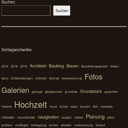
Suchen
Suchen
Schlagwortwolke
Architekt
Baublog
Bauen
2016
2018
2019
Baustellengespräch
boden
Fotos
darry
Entscheidungen
erdreich
fahrrad
ferienwohnung
Galerien
Grundstück
geologe
glückwunsch
grundriss
gutachten
Hochzeit
Historie
Hund
hunde
katze
konzert
licht
michaela
Planung
neuigkeiten
mittelalter
mountainbike
neujahr
ostsee
pläne
problem
reutlingen
schlagzeug
service
silvester
untersuchung
Verlauf