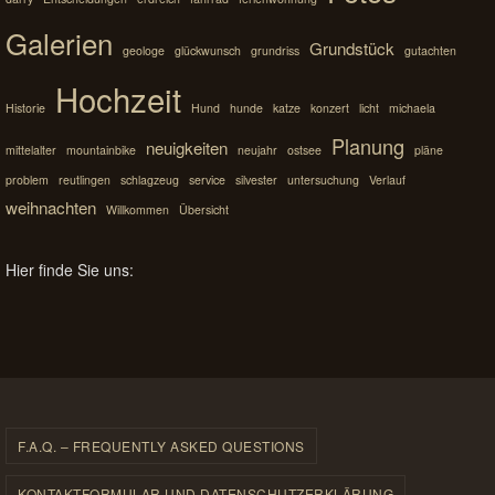
Galerien
Grundstück
geologe
glückwunsch
grundriss
gutachten
Hochzeit
Historie
Hund
hunde
katze
konzert
licht
michaela
Planung
neuigkeiten
mittelalter
mountainbike
neujahr
ostsee
pläne
problem
reutlingen
schlagzeug
service
silvester
untersuchung
Verlauf
weihnachten
Willkommen
Übersicht
Hier finde Sie uns:
F.A.Q. – FREQUENTLY ASKED QUESTIONS
KONTAKTFORMULAR UND DATENSCHUTZERKLÄRUNG