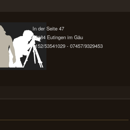
In der Seite 47
72184 Eutingen im Gäu
0152/53541029 - 07457/9329453