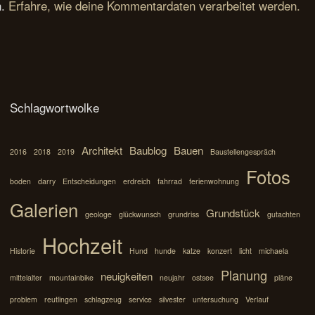
n.
Erfahre, wie deine Kommentardaten verarbeitet werden.
Schlagwortwolke
Architekt
Baublog
Bauen
2016
2018
2019
Baustellengespräch
Fotos
boden
darry
Entscheidungen
erdreich
fahrrad
ferienwohnung
Galerien
Grundstück
geologe
glückwunsch
grundriss
gutachten
Hochzeit
Historie
Hund
hunde
katze
konzert
licht
michaela
Planung
neuigkeiten
mittelalter
mountainbike
neujahr
ostsee
pläne
problem
reutlingen
schlagzeug
service
silvester
untersuchung
Verlauf