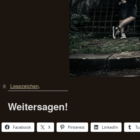
Lesezeichen
.
Weitersagen!
Facebook
X
Pinterest
LinkedIn
Tu