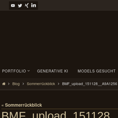
Zum
Inhalt
springen
Zum
PORTFOLIO
GENERATIVE KI
MODELS GESUCHT
Inhalt
springen
Start
Blog
Sommerrückblick
BMF_upload_151128__A9A1256
« Sommerrückblick
BMF_upload_151128_