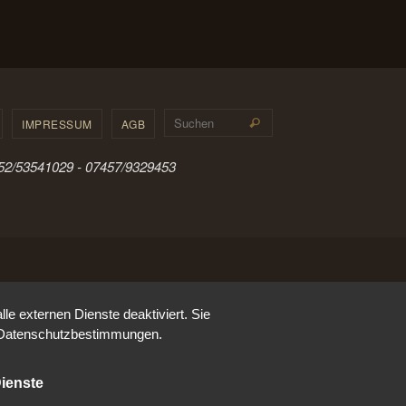
Suchen nach:
IMPRESSUM
AGB
Suchen
0152/53541029 - 07457/9329453
e externen Dienste deaktiviert. Sie
re Datenschutzbestimmungen.
ienste