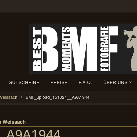
GUTSCHEINE
PREISE
F.A.Q.
ÜBER UNS
 Weissach
BMF_upload_151024__A9A1944
s Weissach
__A9A1944