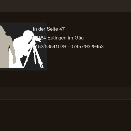
In der Seite 47
72184 Eutingen im Gäu
0152/53541029 - 07457/9329453