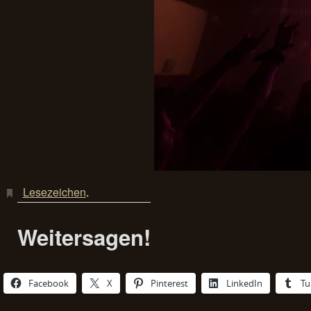
Lesezeichen
.
Weitersagen!
Facebook
X
Pinterest
LinkedIn
Tu