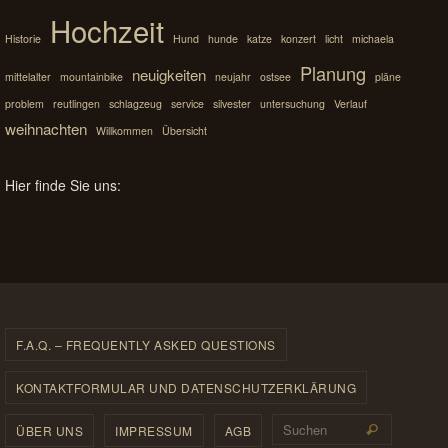
Hochzeit
Historie
Hund
hunde
katze
konzert
licht
michaela
Planung
neuigkeiten
mittelalter
mountainbike
neujahr
ostsee
pläne
problem
reutlingen
schlagzeug
service
silvester
untersuchung
Verlauf
weihnachten
Willkommen
Übersicht
Hier finde Sie uns:
F.A.Q. – FREQUENTLY ASKED QUESTIONS
KONTAKTFORMULAR UND DATENSCHUTZERKLÄRUNG
Suchen 
ÜBER UNS
IMPRESSUM
AGB
Suchen