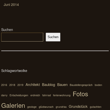
Juni 2014
Suchen
Suchen
Schlagwortwolke
Architekt
Baublog
Bauen
2016
2018
2019
Baustellengespräch
boden
Fotos
darry
Entscheidungen
erdreich
fahrrad
ferienwohnung
Galerien
Grundstück
geologe
glückwunsch
grundriss
gutachten