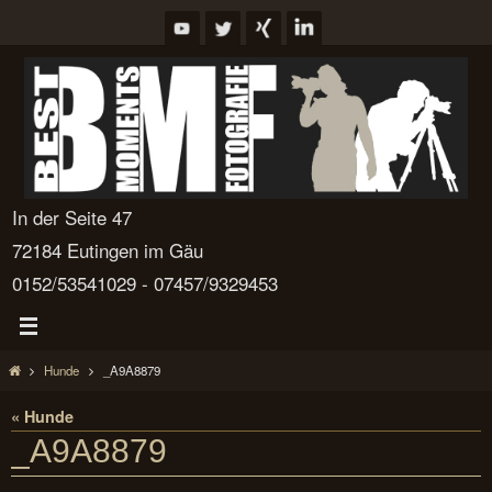
Zum
Inhalt
springen
In der Seite 47
72184 Eutingen im Gäu
0152/53541029 - 07457/9329453
Start
Hunde
_A9A8879
« Hunde
_A9A8879