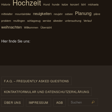
Hochzeit
Historie
Hund
hunde
katze
konzert
licht
michaela
Planung
neuigkeiten
mittelalter
mountainbike
neujahr
ostsee
pläne
problem
reutlingen
schlagzeug
service
silvester
untersuchung
Verlauf
weihnachten
Willkommen
Übersicht
Hier finde Sie uns:
F.A.Q. – FREQUENTLY ASKED QUESTIONS
KONTAKTFORMULAR UND DATENSCHUTZERKLÄRUNG
Suchen 
ÜBER UNS
IMPRESSUM
AGB
Suchen