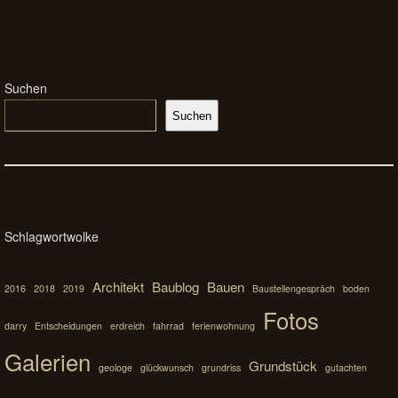
Suchen
Suchen
Schlagwortwolke
Architekt
Baublog
Bauen
2016
2018
2019
Baustellengespräch
boden
Fotos
darry
Entscheidungen
erdreich
fahrrad
ferienwohnung
Galerien
Grundstück
geologe
glückwunsch
grundriss
gutachten