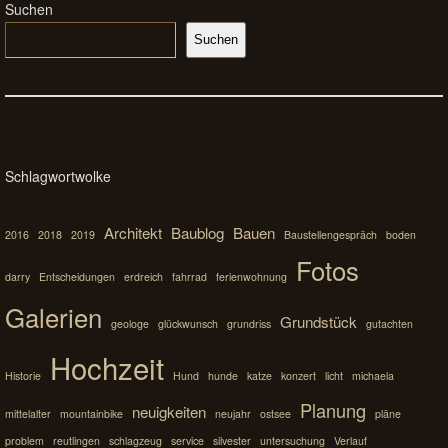
Suchen
Suchen
Schlagwortwolke
Architekt
Baublog
Bauen
2016
2018
2019
Baustellengespräch
boden
Fotos
darry
Entscheidungen
erdreich
fahrrad
ferienwohnung
Galerien
Grundstück
geologe
glückwunsch
grundriss
gutachten
Hochzeit
Historie
Hund
hunde
katze
konzert
licht
michaela
Planung
neuigkeiten
mittelalter
mountainbike
neujahr
ostsee
pläne
problem
reutlingen
schlagzeug
service
silvester
untersuchung
Verlauf