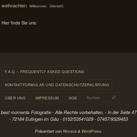
weihnachten
Willkommen
Übersicht
Hier finde Sie uns:
F.A.Q. – FREQUENTLY ASKED QUESTIONS
KONTAKTFORMULAR UND DATENSCHUTZERKLÄRUNG
Suchen 
ÜBER UNS
IMPRESSUM
AGB
Suchen
best moments Fotografie - Alle Rechte vorbehalten. - In der Seite 47
- 72184 Eutingen im Gäu - 0152/53541029 - 07457/9329453
Präsentiert von
Nirvana
&
WordPress.