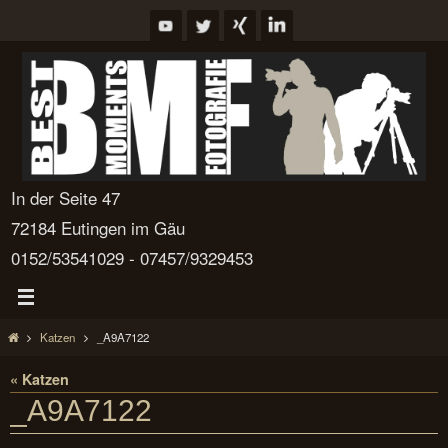
Zum
Inhalt
springen
In der Seite 47
72184 Eutingen im Gäu
0152/53541029 - 07457/9329453
Start
Katzen
_A9A7122
« Katzen
_A9A7122