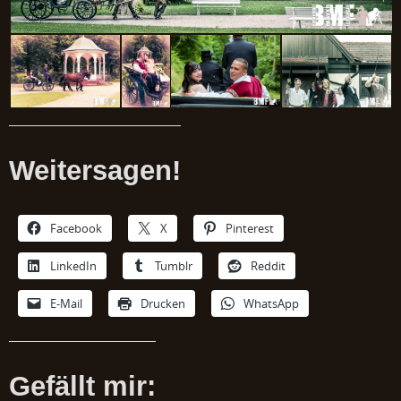
Weitersagen!
Facebook
X
Pinterest
LinkedIn
Tumblr
Reddit
E-Mail
Drucken
WhatsApp
Gefällt mir: