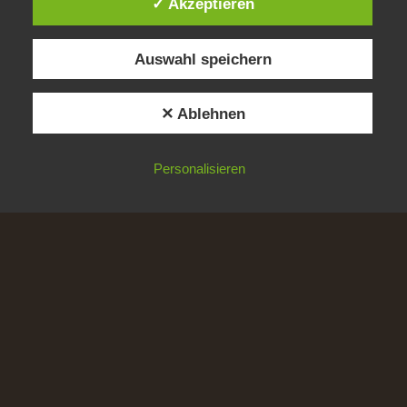
✓ Akzeptieren
Allgemeine Informationen
Auswahl speichern
F.A.Q. – frequently asked questions
Kontaktformular und Datenschutzerklärung
✕ Ablehnen
Über uns
Impressum
Personalisieren
AGB
Archiv
Juli 2022
Oktober 2021
Dezember 2019
Januar 2019