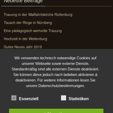
Neueste Beiträge
Trauung in der Wallfahrtskirche Rottenburg
Tausch der Ringe in Nürnberg
Eine pädagogisch wertvolle Trauung
Hochzeit in der Weitenburg
Gutes Neues Jahr 2019
Wir verwenden technisch notwendige Cookies auf
unserer Webseite sowie externe Dienste.
Neueste Kommentare
Standardmäßig sind alle externen Dienste deaktiviert.
Sie können diese jedoch nach belieben aktivieren &
Unser Weg zur Traumschule - Ostsee erleben | BMF Foto
zu
Über
deaktivieren. Für weitere Informationen lesen Sie
uns
unsere Datenschutzbestimmungen.
Halloween steht vor der TürBMF Foto | BMF Foto
zu
kreatives
Essenziell
Statistiken
Shooting & Montagen Leistungsbeschreibung