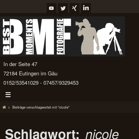
Zum
Inhalt
springen
In der Seite 47
72184 Eutingen im Gäu
0152/53541029 - 07457/9329453
Start
Beiträge verschlagwortet mit "nicole"
Schlagwort:
nicole