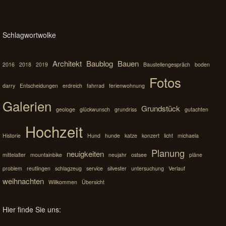
Schlagwortwolke
Architekt
Baublog
Bauen
2016
2018
2019
Baustellengespräch
boden
Fotos
darry
Entscheidungen
erdreich
fahrrad
ferienwohnung
Galerien
Grundstück
geologe
glückwunsch
grundriss
gutachten
Hochzeit
Historie
Hund
hunde
katze
konzert
licht
michaela
Planung
neuigkeiten
mittelalter
mountainbike
neujahr
ostsee
pläne
problem
reutlingen
schlagzeug
service
silvester
untersuchung
Verlauf
weihnachten
Willkommen
Übersicht
Hier finde Sie uns: