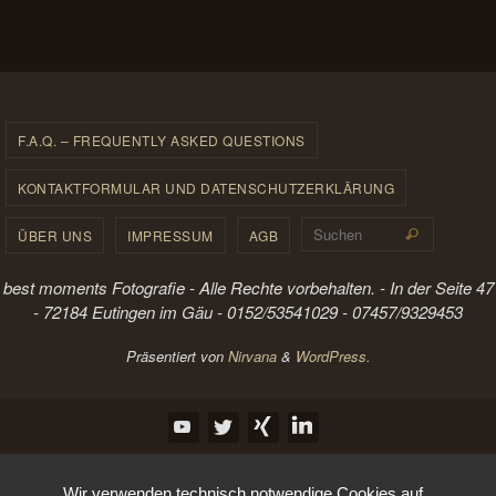
F.A.Q. – FREQUENTLY ASKED QUESTIONS
KONTAKTFORMULAR UND DATENSCHUTZERKLÄRUNG
Suchen 
ÜBER UNS
IMPRESSUM
AGB
Suchen
best moments Fotografie - Alle Rechte vorbehalten. - In der Seite 47
- 72184 Eutingen im Gäu - 0152/53541029 - 07457/9329453
Präsentiert von
Nirvana
&
WordPress.
Wir verwenden technisch notwendige Cookies auf