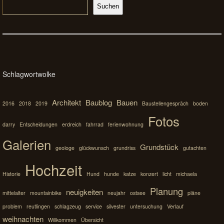
Suchen
Schlagwortwolke
Architekt
Baublog
Bauen
2016
2018
2019
Baustellengespräch
boden
Fotos
darry
Entscheidungen
erdreich
fahrrad
ferienwohnung
Galerien
Grundstück
geologe
glückwunsch
grundriss
gutachten
Hochzeit
Historie
Hund
hunde
katze
konzert
licht
michaela
Planung
neuigkeiten
mittelalter
mountainbike
neujahr
ostsee
pläne
problem
reutlingen
schlagzeug
service
silvester
untersuchung
Verlauf
weihnachten
Willkommen
Übersicht