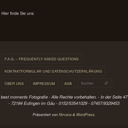
Hier finde Sie uns:
F.A.Q. – FREQUENTLY ASKED QUESTIONS
KONTAKTFORMULAR UND DATENSCHUTZERKLÄRUNG
Suchen 
ÜBER UNS
IMPRESSUM
AGB
Suchen
best moments Fotografie - Alle Rechte vorbehalten. - In der Seite 47
- 72184 Eutingen im Gäu - 0152/53541029 - 07457/9329453
Präsentiert von
Nirvana
&
WordPress.