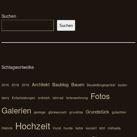
Suchen
Suchen
Schlagwortwolke
Architekt
Baublog
Bauen
2016
2018
2019
Baustellengespräch
boden
Fotos
darry
Entscheidungen
erdreich
fahrrad
ferienwohnung
Galerien
Grundstück
geologe
glückwunsch
grundriss
gutachten
Hochzeit
Historie
Hund
hunde
katze
konzert
licht
michaela