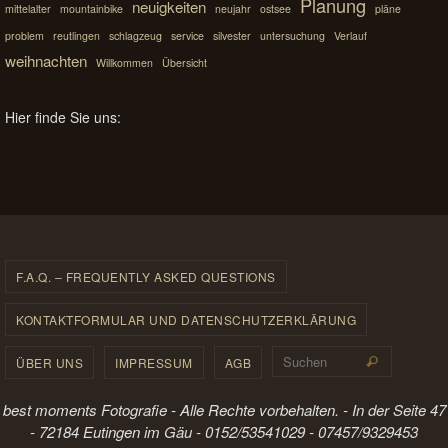
Planung
neuigkeiten
mittelalter
mountainbike
neujahr
ostsee
pläne
problem
reutlingen
schlagzeug
service
silvester
untersuchung
Verlauf
weihnachten
Willkommen
Übersicht
Hier finde Sie uns:
F.A.Q. – FREQUENTLY ASKED QUESTIONS
KONTAKTFORMULAR UND DATENSCHUTZERKLÄRUNG
Suchen 
ÜBER UNS
IMPRESSUM
AGB
Suchen
best moments Fotografie - Alle Rechte vorbehalten. - In der Seite 47
- 72184 Eutingen im Gäu - 0152/53541029 - 07457/9329453