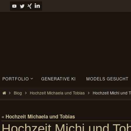
Zum
Inhalt
springen
Zum
PORTFOLIO
GENERATIVE KI
MODELS GESUCHT
Inhalt
springen
Start
Blog
Hochzeit Michaela und Tobias
Hochzeit Michi und 
« Hochzeit Michaela und Tobias
Hochzeit Michi und To