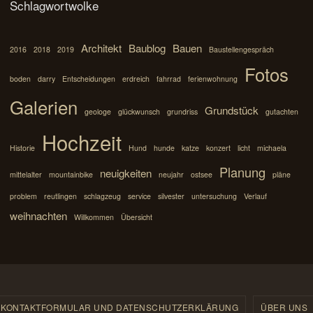
Schlagwortwolke
Architekt
Baublog
Bauen
2016
2018
2019
Baustellengespräch
Fotos
boden
darry
Entscheidungen
erdreich
fahrrad
ferienwohnung
Galerien
Grundstück
geologe
glückwunsch
grundriss
gutachten
Hochzeit
Historie
Hund
hunde
katze
konzert
licht
michaela
Planung
neuigkeiten
mittelalter
mountainbike
neujahr
ostsee
pläne
problem
reutlingen
schlagzeug
service
silvester
untersuchung
Verlauf
weihnachten
Willkommen
Übersicht
KONTAKTFORMULAR UND DATENSCHUTZERKLÄRUNG
ÜBER UNS