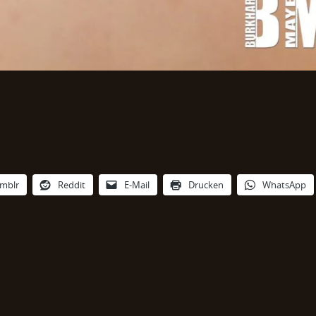
mblr
Reddit
E-Mail
Drucken
WhatsApp