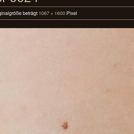
ginalgröße beträgt
1067 × 1600
Pixel