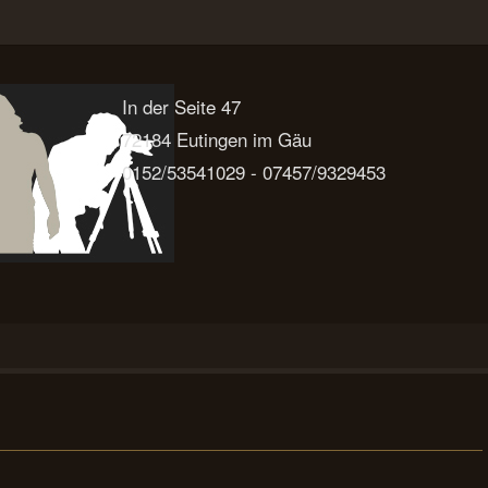
In der Seite 47
72184 Eutingen im Gäu
0152/53541029 - 07457/9329453