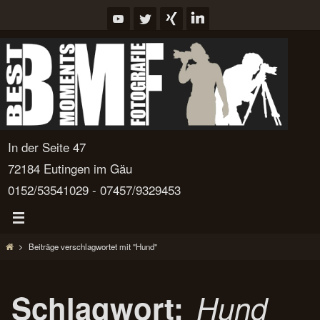
Zum
Inhalt
springen
In der Seite 47
72184 Eutingen im Gäu
0152/53541029 - 07457/9329453
Start
Beiträge verschlagwortet mit "Hund"
Schlagwort:
Hund