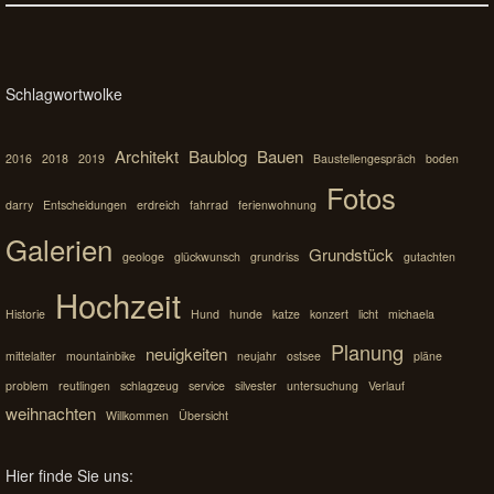
Schlagwortwolke
Architekt
Baublog
Bauen
2016
2018
2019
Baustellengespräch
boden
Fotos
darry
Entscheidungen
erdreich
fahrrad
ferienwohnung
Galerien
Grundstück
geologe
glückwunsch
grundriss
gutachten
Hochzeit
Historie
Hund
hunde
katze
konzert
licht
michaela
Planung
neuigkeiten
mittelalter
mountainbike
neujahr
ostsee
pläne
problem
reutlingen
schlagzeug
service
silvester
untersuchung
Verlauf
weihnachten
Willkommen
Übersicht
Hier finde Sie uns: