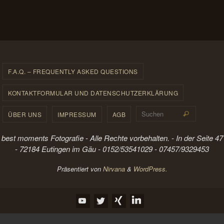
F.A.Q. – FREQUENTLY ASKED QUESTIONS
KONTAKTFORMULAR UND DATENSCHUTZERKLÄRUNG
Suchen 
ÜBER UNS
IMPRESSUM
AGB
Suchen
best moments Fotografie - Alle Rechte vorbehalten. - In der Seite 47
- 72184 Eutingen im Gäu - 0152/53541029 - 07457/9329453
Präsentiert von
Nirvana
&
WordPress.