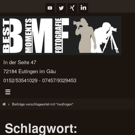
Zum
Inhalt
springen
In der Seite 47
72184 Eutingen im Gäu
0152/53541029 - 07457/9329453
Start
Beiträge verschlagwortet mit "reutlingen"
Schlagwort: