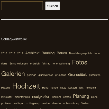
Suchen
Schlagwortwolke
Architekt
Baublog
Bauen
2016
2018
2019
Baustellengespräch
boden
Fotos
darry
Entscheidungen
erdreich
fahrrad
ferienwohnung
Galerien
Grundstück
geologe
glückwunsch
grundriss
gutachten
Hochzeit
Historie
Hund
hunde
katze
konzert
licht
michaela
Planung
neuigkeiten
mittelalter
mountainbike
neujahr
ostsee
pläne
problem
reutlingen
schlagzeug
service
silvester
untersuchung
Verlauf