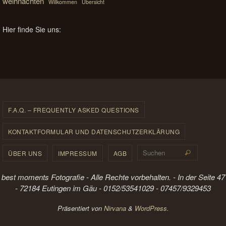
weihnachten
Willkommen
Übersicht
Hier finde Sie uns:
F.A.Q. – FREQUENTLY ASKED QUESTIONS
KONTAKTFORMULAR UND DATENSCHUTZERKLÄRUNG
Suchen 
ÜBER UNS
IMPRESSUM
AGB
Suchen
best moments Fotografie - Alle Rechte vorbehalten. - In der Seite 47
- 72184 Eutingen im Gäu - 0152/53541029 - 07457/9329453
Präsentiert von
Nirvana
&
WordPress.