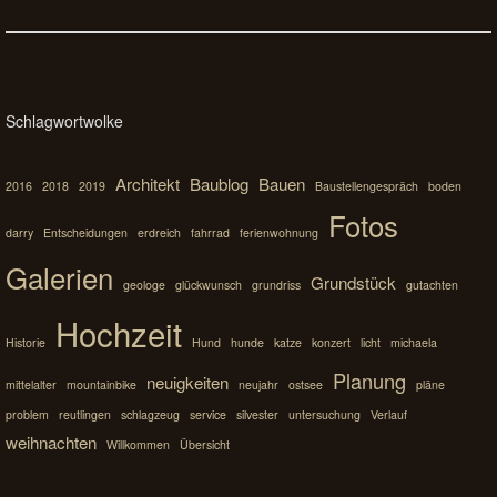
Schlagwortwolke
Architekt
Baublog
Bauen
2016
2018
2019
Baustellengespräch
boden
Fotos
darry
Entscheidungen
erdreich
fahrrad
ferienwohnung
Galerien
Grundstück
geologe
glückwunsch
grundriss
gutachten
Hochzeit
Historie
Hund
hunde
katze
konzert
licht
michaela
Planung
neuigkeiten
mittelalter
mountainbike
neujahr
ostsee
pläne
problem
reutlingen
schlagzeug
service
silvester
untersuchung
Verlauf
weihnachten
Willkommen
Übersicht