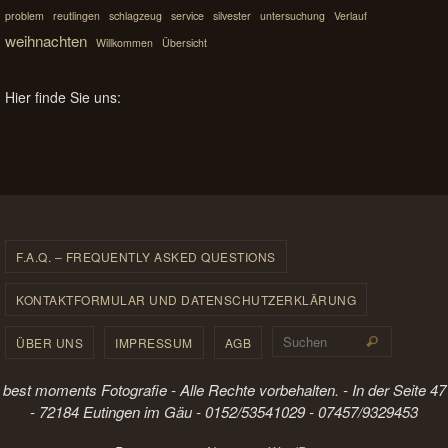
problem
reutlingen
schlagzeug
service
silvester
untersuchung
Verlauf
weihnachten
Willkommen
Übersicht
Hier finde Sie uns:
F.A.Q. – FREQUENTLY ASKED QUESTIONS
KONTAKTFORMULAR UND DATENSCHUTZERKLÄRUNG
Suchen 
ÜBER UNS
IMPRESSUM
AGB
Suchen
best moments Fotografie - Alle Rechte vorbehalten. - In der Seite 47
- 72184 Eutingen im Gäu - 0152/53541029 - 07457/9329453