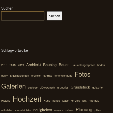
Suchen
Suchen
Schlagwortwolke
Architekt
Baublog
Bauen
2016
2018
2019
Baustellengespräch
boden
Fotos
darry
Entscheidungen
erdreich
fahrrad
ferienwohnung
Galerien
Grundstück
geologe
glückwunsch
grundriss
gutachten
Hochzeit
Historie
Hund
hunde
katze
konzert
licht
michaela
Planung
neuigkeiten
mittelalter
mountainbike
neujahr
ostsee
pläne