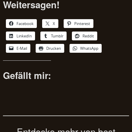
Weitersagen!
Facebook
X
Pinterest
LinkedIn
Tumblr
Reddit
E-Mail
Drucken
WhatsApp
Gefällt mir:
Entdecke mehr von best