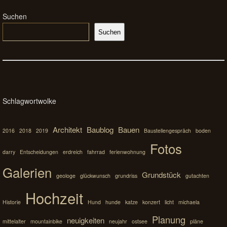
Suchen
Suchen
Schlagwortwolke
Architekt
Baublog
Bauen
2016
2018
2019
Baustellengespräch
boden
Fotos
darry
Entscheidungen
erdreich
fahrrad
ferienwohnung
Galerien
Grundstück
geologe
glückwunsch
grundriss
gutachten
Hochzeit
Historie
Hund
hunde
katze
konzert
licht
michaela
Planung
neuigkeiten
mittelalter
mountainbike
neujahr
ostsee
pläne