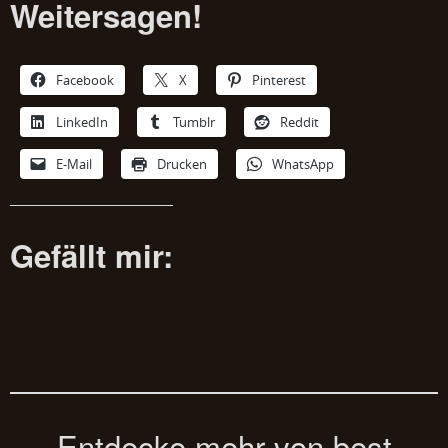
Weitersagen!
Facebook
X
Pinterest
LinkedIn
Tumblr
Reddit
E-Mail
Drucken
WhatsApp
Gefällt mir:
Entdecke mehr von best