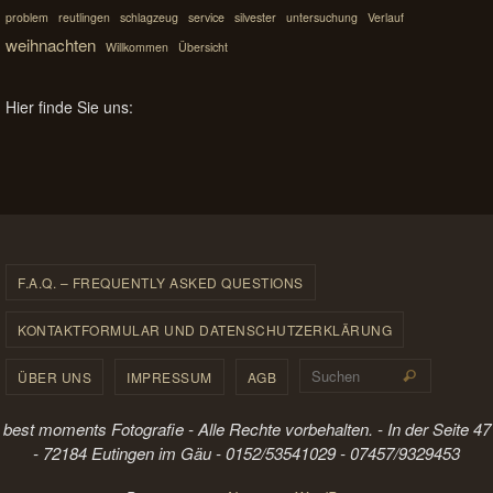
problem
reutlingen
schlagzeug
service
silvester
untersuchung
Verlauf
weihnachten
Willkommen
Übersicht
Hier finde Sie uns:
F.A.Q. – FREQUENTLY ASKED QUESTIONS
KONTAKTFORMULAR UND DATENSCHUTZERKLÄRUNG
Suchen 
ÜBER UNS
IMPRESSUM
AGB
Suchen
best moments Fotografie - Alle Rechte vorbehalten. - In der Seite 47
- 72184 Eutingen im Gäu - 0152/53541029 - 07457/9329453