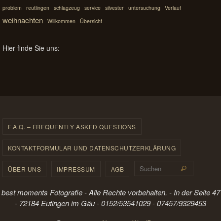
problem
reutlingen
schlagzeug
service
silvester
untersuchung
Verlauf
weihnachten
Willkommen
Übersicht
Hier finde Sie uns:
F.A.Q. – FREQUENTLY ASKED QUESTIONS
KONTAKTFORMULAR UND DATENSCHUTZERKLÄRUNG
Suchen 
ÜBER UNS
IMPRESSUM
AGB
Suchen
best moments Fotografie - Alle Rechte vorbehalten. - In der Seite 47
- 72184 Eutingen im Gäu - 0152/53541029 - 07457/9329453