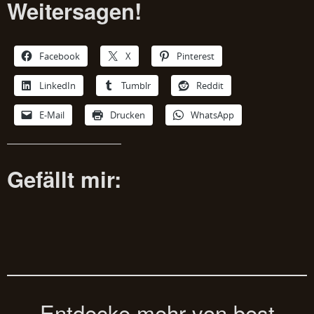
Weitersagen!
Facebook
X
Pinterest
LinkedIn
Tumblr
Reddit
E-Mail
Drucken
WhatsApp
Gefällt mir:
Entdecke mehr von best