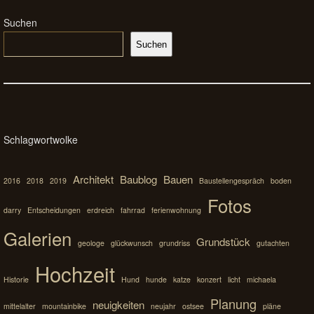
Suchen
Suchen
Schlagwortwolke
Architekt
Baublog
Bauen
2016
2018
2019
Baustellengespräch
boden
Fotos
darry
Entscheidungen
erdreich
fahrrad
ferienwohnung
Galerien
Grundstück
geologe
glückwunsch
grundriss
gutachten
Hochzeit
Historie
Hund
hunde
katze
konzert
licht
michaela
Planung
neuigkeiten
mittelalter
mountainbike
neujahr
ostsee
pläne