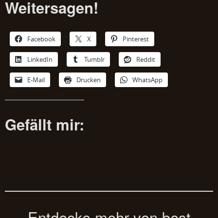
Weitersagen!
Facebook
X
Pinterest
LinkedIn
Tumblr
Reddit
E-Mail
Drucken
WhatsApp
Gefällt mir:
Entdecke mehr von best