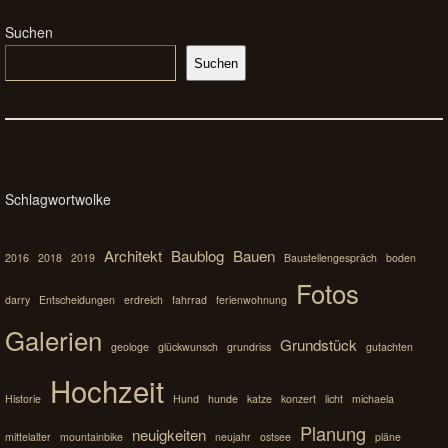
Suchen
Suchen
Schlagwortwolke
Architekt
Baublog
Bauen
2016
2018
2019
Baustellengespräch
boden
Fotos
darry
Entscheidungen
erdreich
fahrrad
ferienwohnung
Galerien
Grundstück
geologe
glückwunsch
grundriss
gutachten
Hochzeit
Historie
Hund
hunde
katze
konzert
licht
michaela
Planung
neuigkeiten
mittelalter
mountainbike
neujahr
ostsee
pläne