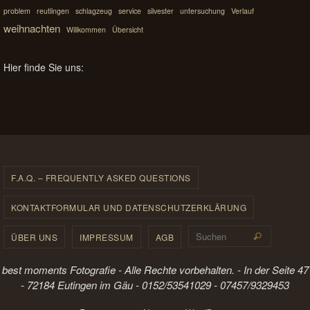
problem
reutlingen
schlagzeug
service
silvester
untersuchung
Verlauf
weihnachten
Willkommen
Übersicht
Hier finde Sie uns:
F.A.Q. – FREQUENTLY ASKED QUESTIONS
KONTAKTFORMULAR UND DATENSCHUTZERKLÄRUNG
Suchen 
ÜBER UNS
IMPRESSUM
AGB
Suchen
best moments Fotografie - Alle Rechte vorbehalten. - In der Seite 47
- 72184 Eutingen im Gäu - 0152/53541029 - 07457/9329453