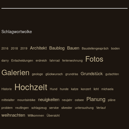
Schlagwortwolke
Architekt
Baublog
Bauen
2016
2018
2019
Baustellengespräch
boden
Fotos
darry
Entscheidungen
erdreich
fahrrad
ferienwohnung
Galerien
Grundstück
geologe
glückwunsch
grundriss
gutachten
Hochzeit
Historie
Hund
hunde
katze
konzert
licht
michaela
Planung
neuigkeiten
mittelalter
mountainbike
neujahr
ostsee
pläne
problem
reutlingen
schlagzeug
service
silvester
untersuchung
Verlauf
weihnachten
Willkommen
Übersicht