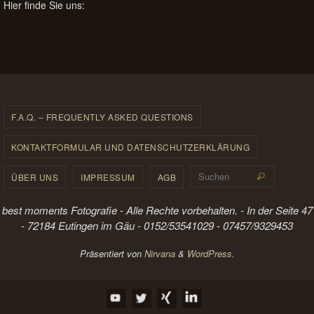
Hier finde Sie uns:
F.A.Q. – FREQUENTLY ASKED QUESTIONS
KONTAKTFORMULAR UND DATENSCHUTZERKLÄRUNG
Suchen 
ÜBER UNS
IMPRESSUM
AGB
Suchen
best moments Fotografie - Alle Rechte vorbehalten. - In der Seite 47
- 72184 Eutingen im Gäu - 0152/53541029 - 07457/9329453
Präsentiert von
Nirvana
&
WordPress.