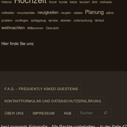
Historie
Hund
hunde
katze
konzert
licht
michaela
Planung
neuigkeiten
mittelalter
mountainbike
neujahr
ostsee
pläne
problem
reutlingen
schlagzeug
service
silvester
untersuchung
Verlauf
weihnachten
Willkommen
Übersicht
Hier finde Sie uns:
F.A.Q. – FREQUENTLY ASKED QUESTIONS
KONTAKTFORMULAR UND DATENSCHUTZERKLÄRUNG
Suchen 
ÜBER UNS
IMPRESSUM
AGB
Suchen
best moments Fotografie - Alle Rechte vorbehalten. - In der Seite 47