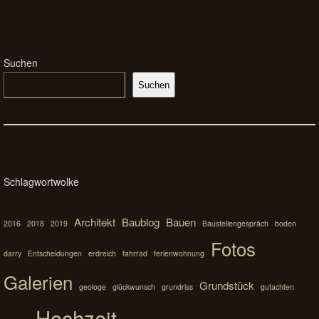
Suchen
Suchen
Schlagwortwolke
Architekt
Baublog
Bauen
2016
2018
2019
Baustellengespräch
boden
Fotos
darry
Entscheidungen
erdreich
fahrrad
ferienwohnung
Galerien
Grundstück
geologe
glückwunsch
grundriss
gutachten
Hochzeit