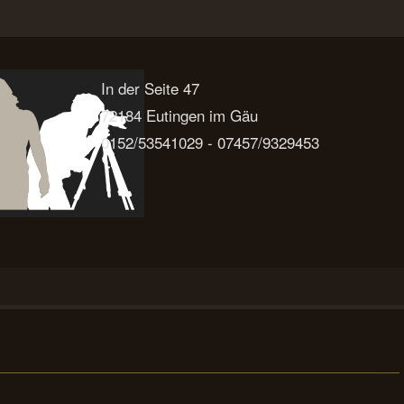
In der Seite 47
72184 Eutingen im Gäu
0152/53541029 - 07457/9329453