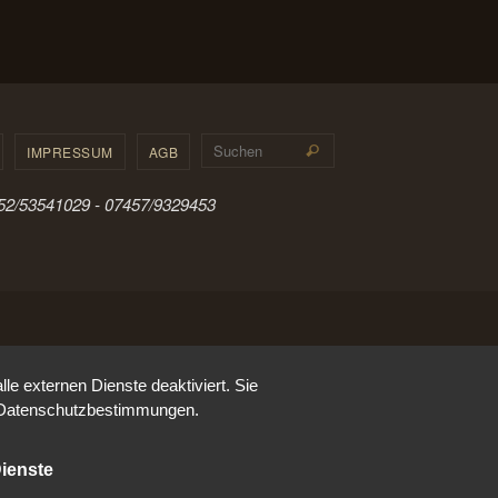
Suchen nach:
IMPRESSUM
AGB
Suchen
0152/53541029 - 07457/9329453
e externen Dienste deaktiviert. Sie
re Datenschutzbestimmungen.
ienste