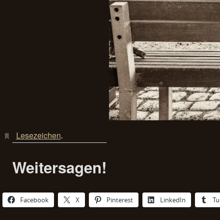
Lesezeichen
.
Weitersagen!
Facebook
X
Pinterest
LinkedIn
Tu