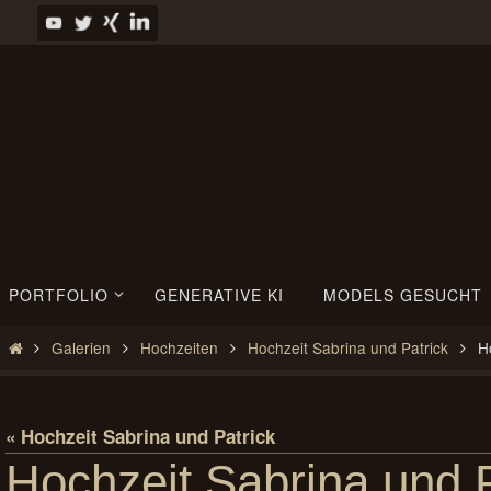
Zum
Inhalt
springen
Zum
PORTFOLIO
GENERATIVE KI
MODELS GESUCHT
Inhalt
springen
Start
Galerien
Hochzeiten
Hochzeit Sabrina und Patrick
H
« Hochzeit Sabrina und Patrick
Hochzeit Sabrina und 