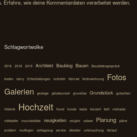
n.
Erfahre, wie deine Kommentardaten verarbeitet werden.
Schlagwortwolke
Architekt
Baublog
Bauen
2016
2018
2019
Baustellengespräch
Fotos
boden
darry
Entscheidungen
erdreich
fahrrad
ferienwohnung
Galerien
Grundstück
geologe
glückwunsch
grundriss
gutachten
Hochzeit
Historie
Hund
hunde
katze
konzert
licht
michaela
Planung
neuigkeiten
mittelalter
mountainbike
neujahr
ostsee
pläne
problem
reutlingen
schlagzeug
service
silvester
untersuchung
Verlauf