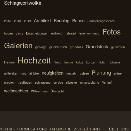
Schlagwortwolke
Architekt
Baublog
Bauen
2016
2018
2019
Baustellengespräch
Fotos
boden
darry
Entscheidungen
erdreich
fahrrad
ferienwohnung
Galerien
Grundstück
geologe
glückwunsch
grundriss
gutachten
Hochzeit
Historie
Hund
hunde
katze
konzert
licht
michaela
Planung
neuigkeiten
mittelalter
mountainbike
neujahr
ostsee
pläne
problem
reutlingen
schlagzeug
service
silvester
untersuchung
Verlauf
weihnachten
Willkommen
Übersicht
KONTAKTFORMULAR UND DATENSCHUTZERKLÄRUNG
ÜBER UNS