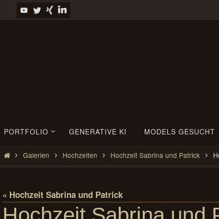
Zum
Inhalt
springen
Zum
PORTFOLIO
GENERATIVE KI
MODELS GESUCHT
Inhalt
springen
Start
Galerien
Hochzeiten
Hochzeit Sabrina und Patrick
H
« Hochzeit Sabrina und Patrick
Hochzeit Sabrina und 