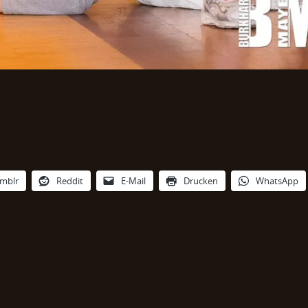
mblr
Reddit
E-Mail
Drucken
WhatsApp