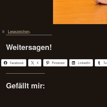
Lesezeichen
.
Weitersagen!
Facebook
X
Pinterest
LinkedIn
Tu
Gefällt mir: