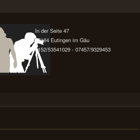
In der Seite 47
72184 Eutingen im Gäu
0152/53541029 - 07457/9329453