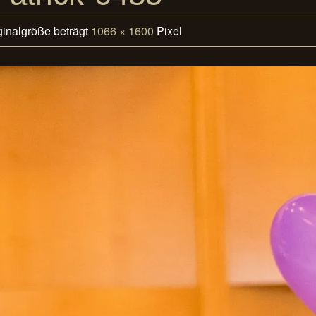
ginalgröße beträgt
1066 × 1600
Pixel