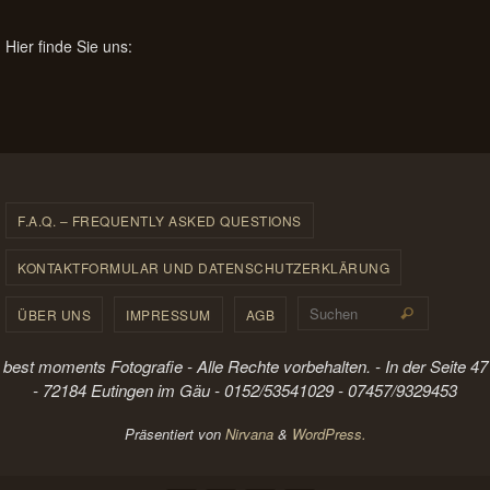
Hier finde Sie uns:
F.A.Q. – FREQUENTLY ASKED QUESTIONS
KONTAKTFORMULAR UND DATENSCHUTZERKLÄRUNG
Suchen 
ÜBER UNS
IMPRESSUM
AGB
Suchen
best moments Fotografie - Alle Rechte vorbehalten. - In der Seite 47
- 72184 Eutingen im Gäu - 0152/53541029 - 07457/9329453
Präsentiert von
Nirvana
&
WordPress.