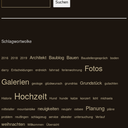
Suchen
Schlagwortwolke
Architekt
Baublog
Bauen
2016
2018
2019
Baustellengespräch
boden
Fotos
darry
Entscheidungen
erdreich
fahrrad
ferienwohnung
Galerien
Grundstück
geologe
glückwunsch
grundriss
gutachten
Hochzeit
Historie
Hund
hunde
katze
konzert
licht
michaela
Planung
neuigkeiten
mittelalter
mountainbike
neujahr
ostsee
pläne
problem
reutlingen
schlagzeug
service
silvester
untersuchung
Verlauf
weihnachten
Willkommen
Übersicht