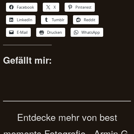
Facebook
X
Pinterest
LinkedIn
Tumblr
Reddit
E-Mail
Drucken
WhatsApp
Gefällt mir:
Entdecke mehr von best
moments Fotografie - Armin G.