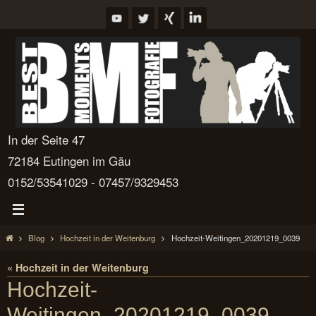
Zum
Inhalt
springen
In der Seite 47
72184 Eutingen im Gäu
0152/53541029 - 07457/9329453
Start
Blog
Hochzeit in der Weitenburg
Hochzeit-Weitingen_20201219_0039
« Hochzeit in der Weitenburg
Hochzeit-
Weitingen_20201219_0039