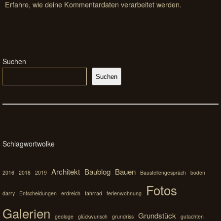
Erfahre, wie deine Kommentardaten verarbeitet werden.
Suchen
Suchen
Schlagwortwolke
Architekt
Baublog
Bauen
2016
2018
2019
Baustellengespräch
boden
Fotos
darry
Entscheidungen
erdreich
fahrrad
ferienwohnung
Galerien
Grundstück
geologe
glückwunsch
grundriss
gutachten