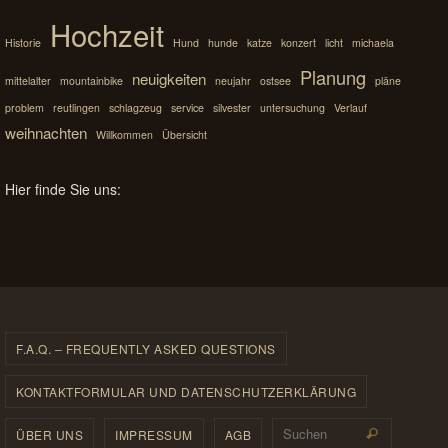
Hochzeit
Historie
Hund
hunde
katze
konzert
licht
michaela
Planung
neuigkeiten
mittelalter
mountainbike
neujahr
ostsee
pläne
problem
reutlingen
schlagzeug
service
silvester
untersuchung
Verlauf
weihnachten
Willkommen
Übersicht
Hier finde Sie uns:
F.A.Q. – FREQUENTLY ASKED QUESTIONS
KONTAKTFORMULAR UND DATENSCHUTZERKLÄRUNG
Suchen 
ÜBER UNS
IMPRESSUM
AGB
Suchen