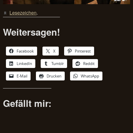
Lesezeichen
.
Weitersagen!
Facebook
X
Pinterest
LinkedIn
Tumblr
Reddit
E-Mail
Drucken
WhatsApp
Gefällt mir: