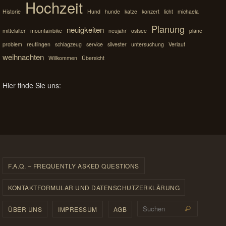
Hochzeit
Historie
Hund
hunde
katze
konzert
licht
michaela
Planung
neuigkeiten
mittelalter
mountainbike
neujahr
ostsee
pläne
problem
reutlingen
schlagzeug
service
silvester
untersuchung
Verlauf
weihnachten
Willkommen
Übersicht
Hier finde Sie uns:
F.A.Q. – FREQUENTLY ASKED QUESTIONS
KONTAKTFORMULAR UND DATENSCHUTZERKLÄRUNG
Suchen 
ÜBER UNS
IMPRESSUM
AGB
Suchen