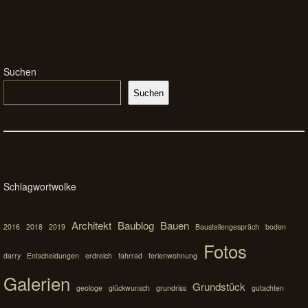
Suchen
Suchen
Schlagwortwolke
Architekt
Baublog
Bauen
2016
2018
2019
Baustellengespräch
boden
Fotos
darry
Entscheidungen
erdreich
fahrrad
ferienwohnung
Galerien
Grundstück
geologe
glückwunsch
grundriss
gutachten