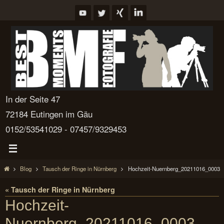
Zum
Inhalt
springen
In der Seite 47
72184 Eutingen im Gäu
0152/53541029 - 07457/9329453
Start
Blog
Tausch der Ringe in Nürnberg
Hochzeit-Nuernberg_20211016_0003
« Tausch der Ringe in Nürnberg
Hochzeit-
Nuernberg_20211016_0003