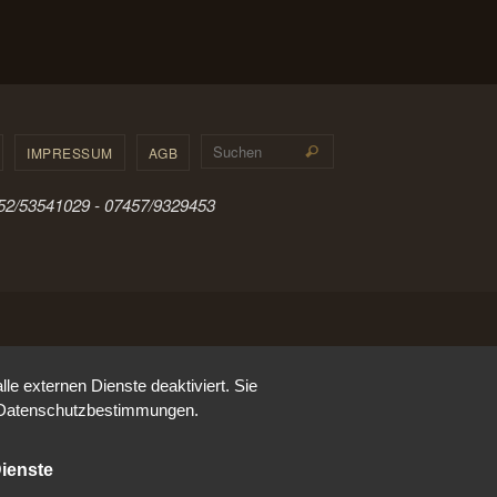
Suchen nach:
IMPRESSUM
AGB
Suchen
0152/53541029 - 07457/9329453
e externen Dienste deaktiviert. Sie
re Datenschutzbestimmungen.
ienste