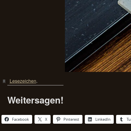
Lesezeichen
.
Weitersagen!
Facebook
X
Pinterest
LinkedIn
Tu