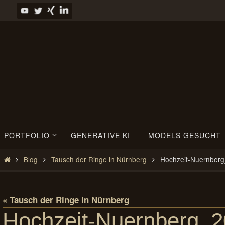
Zum
Inhalt
springen
Zum
PORTFOLIO
GENERATIVE KI
MODELS GESUCHT
Inhalt
springen
Start
Blog
Tausch der Ringe in Nürnberg
Hochzeit-Nuernber
« Tausch der Ringe in Nürnberg
Hochzeit-Nuernberg_