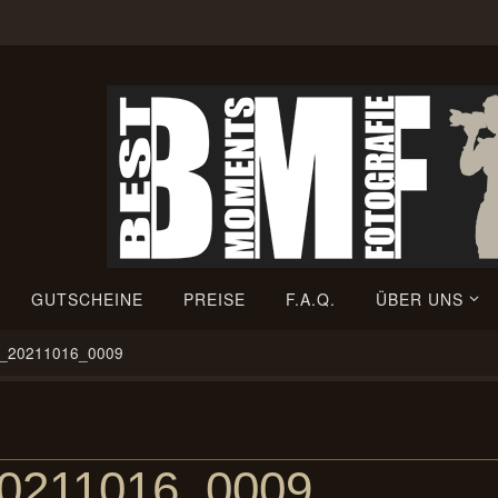
GUTSCHEINE
PREISE
F.A.Q.
ÜBER UNS
g_20211016_0009
20211016_0009