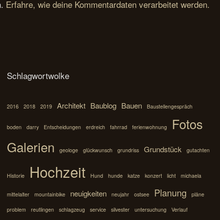
n.
Erfahre, wie deine Kommentardaten verarbeitet werden.
Schlagwortwolke
Architekt
Baublog
Bauen
2016
2018
2019
Baustellengespräch
Fotos
boden
darry
Entscheidungen
erdreich
fahrrad
ferienwohnung
Galerien
Grundstück
geologe
glückwunsch
grundriss
gutachten
Hochzeit
Historie
Hund
hunde
katze
konzert
licht
michaela
Planung
neuigkeiten
mittelalter
mountainbike
neujahr
ostsee
pläne
problem
reutlingen
schlagzeug
service
silvester
untersuchung
Verlauf