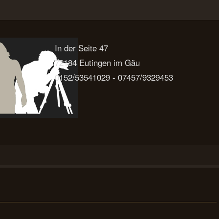
In der Seite 47
72184 Eutingen im Gäu
0152/53541029 - 07457/9329453