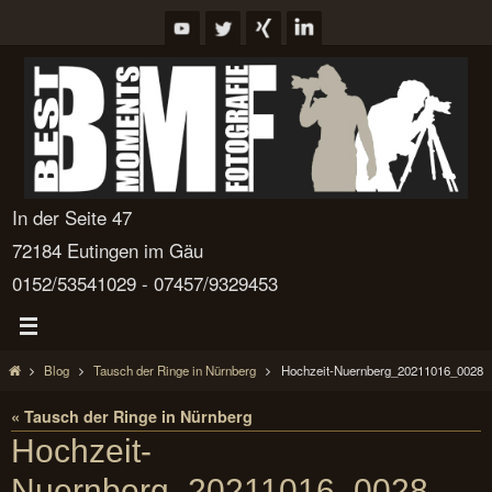
Zum
Inhalt
springen
In der Seite 47
72184 Eutingen im Gäu
0152/53541029 - 07457/9329453
Start
Blog
Tausch der Ringe in Nürnberg
Hochzeit-Nuernberg_20211016_0028
« Tausch der Ringe in Nürnberg
Hochzeit-
Nuernberg_20211016_0028