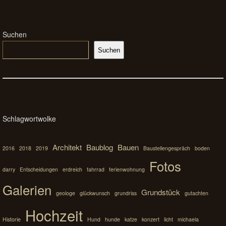
Suchen
Suchen
Schlagwortwolke
Architekt
Baublog
Bauen
2016
2018
2019
Baustellengespräch
boden
Fotos
darry
Entscheidungen
erdreich
fahrrad
ferienwohnung
Galerien
Grundstück
geologe
glückwunsch
grundriss
gutachten
Hochzeit
Historie
Hund
hunde
katze
konzert
licht
michaela