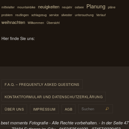
Planung
neuigkeiten
mittelalter
mountainbike
neujahr
ostsee
pläne
problem
reutlingen
schlagzeug
service
silvester
untersuchung
Verlauf
weihnachten
Willkommen
Übersicht
Hier finde Sie uns:
F.A.Q. – FREQUENTLY ASKED QUESTIONS
KONTAKTFORMULAR UND DATENSCHUTZERKLÄRUNG
Suchen 
ÜBER UNS
IMPRESSUM
AGB
Suchen
best moments Fotografie - Alle Rechte vorbehalten. - In der Seite 47
- 72184 Eutingen im Gäu - 0152/53541029 - 07457/9329453