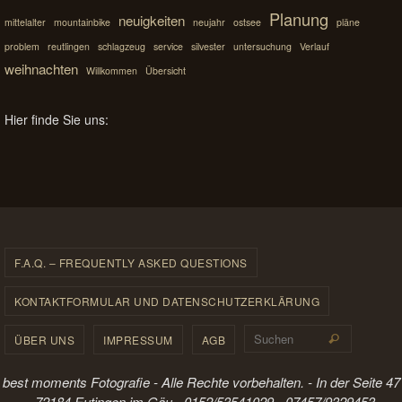
Planung
neuigkeiten
mittelalter
mountainbike
neujahr
ostsee
pläne
problem
reutlingen
schlagzeug
service
silvester
untersuchung
Verlauf
weihnachten
Willkommen
Übersicht
Hier finde Sie uns:
F.A.Q. – FREQUENTLY ASKED QUESTIONS
KONTAKTFORMULAR UND DATENSCHUTZERKLÄRUNG
Suchen 
ÜBER UNS
IMPRESSUM
AGB
Suchen
best moments Fotografie - Alle Rechte vorbehalten. - In der Seite 47
- 72184 Eutingen im Gäu - 0152/53541029 - 07457/9329453