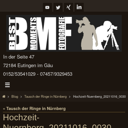
Zum
Inhalt
springen
In der Seite 47
72184 Eutingen im Gäu
0152/53541029 - 07457/9329453
Start
Blog
Tausch der Ringe in Nürnberg
Hochzeit-Nuernberg_20211016_0030
« Tausch der Ringe in Nürnberg
Hochzeit-
Nuernberg_20211016_0030