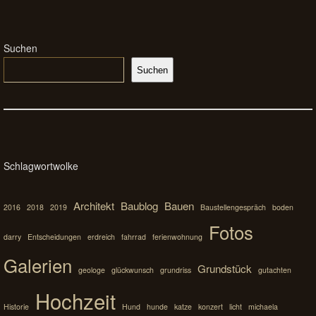
Suchen
Suchen
Schlagwortwolke
Architekt
Baublog
Bauen
2016
2018
2019
Baustellengespräch
boden
Fotos
darry
Entscheidungen
erdreich
fahrrad
ferienwohnung
Galerien
Grundstück
geologe
glückwunsch
grundriss
gutachten
Hochzeit
Historie
Hund
hunde
katze
konzert
licht
michaela