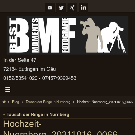
Zum
Inhalt
springen
In der Seite 47
72184 Eutingen im Gäu
0152/53541029 - 07457/9329453
Start
Blog
Tausch der Ringe in Nürnberg
Hochzeit-Nuernberg_20211016_0066
« Tausch der Ringe in Nürnberg
Hochzeit-
Nuernberg_20211016_0066