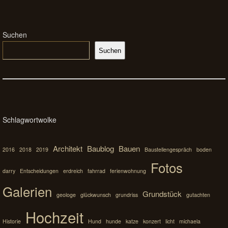
Suchen
Suchen
Schlagwortwolke
Architekt
Baublog
Bauen
2016
2018
2019
Baustellengespräch
boden
Fotos
darry
Entscheidungen
erdreich
fahrrad
ferienwohnung
Galerien
Grundstück
geologe
glückwunsch
grundriss
gutachten
Hochzeit
Historie
Hund
hunde
katze
konzert
licht
michaela