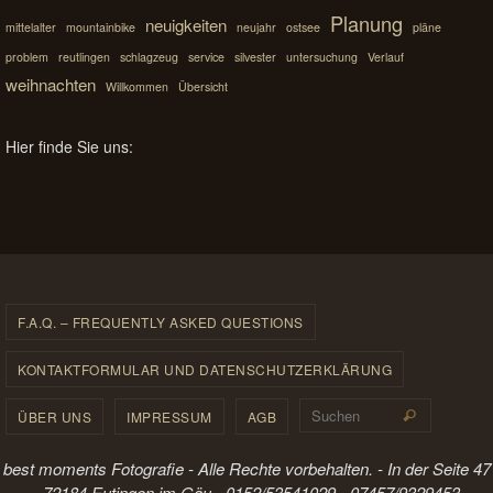
Planung
neuigkeiten
mittelalter
mountainbike
neujahr
ostsee
pläne
problem
reutlingen
schlagzeug
service
silvester
untersuchung
Verlauf
weihnachten
Willkommen
Übersicht
Hier finde Sie uns:
F.A.Q. – FREQUENTLY ASKED QUESTIONS
KONTAKTFORMULAR UND DATENSCHUTZERKLÄRUNG
Suchen 
ÜBER UNS
IMPRESSUM
AGB
Suchen
best moments Fotografie - Alle Rechte vorbehalten. - In der Seite 47
- 72184 Eutingen im Gäu - 0152/53541029 - 07457/9329453