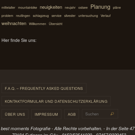
Planung
neuigkeiten
mittelalter
mountainbike
neujahr
ostsee
pläne
problem
reutlingen
schlagzeug
service
silvester
untersuchung
Verlauf
weihnachten
Willkommen
Übersicht
Hier finde Sie uns:
F.A.Q. – FREQUENTLY ASKED QUESTIONS
KONTAKTFORMULAR UND DATENSCHUTZERKLÄRUNG
Suchen 
ÜBER UNS
IMPRESSUM
AGB
Suchen
best moments Fotografie - Alle Rechte vorbehalten. - In der Seite 47
- 72184 Eutingen im Gäu - 0152/53541029 - 07457/9329453