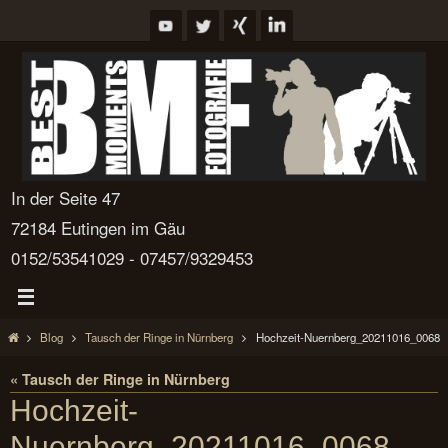
Zum
Inhalt
springen
In der Seite 47
72184 Eutingen im Gäu
0152/53541029 - 07457/9329453
Start
Blog
Tausch der Ringe in Nürnberg
Hochzeit-Nuernberg_20211016_0068
« Tausch der Ringe in Nürnberg
Hochzeit-
Nuernberg_20211016_0068