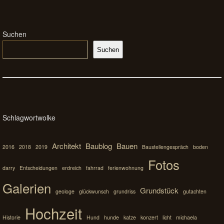
Suchen
Suchen
Schlagwortwolke
Architekt
Baublog
Bauen
2016
2018
2019
Baustellengespräch
boden
Fotos
darry
Entscheidungen
erdreich
fahrrad
ferienwohnung
Galerien
Grundstück
geologe
glückwunsch
grundriss
gutachten
Hochzeit
Historie
Hund
hunde
katze
konzert
licht
michaela