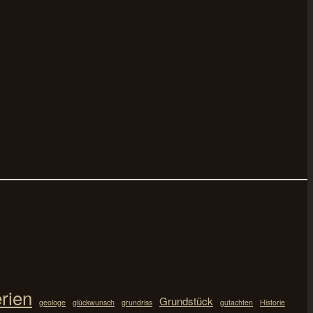
rien
Grundstück
geologe
glückwunsch
grundriss
gutachten
Historie