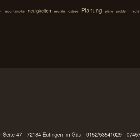
Planung
neuigkeiten
er
mountainbike
neujahr
ostsee
pläne
problem
reutl
der Seite 47 - 72184 Eutingen im Gäu - 0152/53541029 - 074