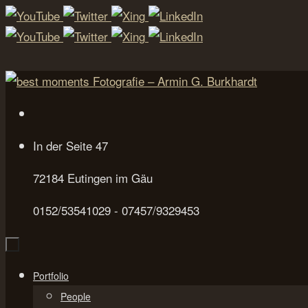
Zum
Inhalt
springen
In der Seite 47
72184 Eutingen im Gäu
0152/53541029 - 07457/9329453
Zum
Portfolio
Inhalt
People