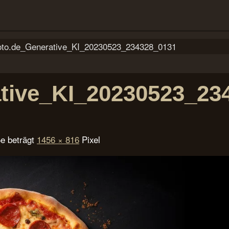
oto.de_Generative_KI_20230523_234328_0131
ative_KI_20230523_23
ße beträgt
1456 × 816
Pixel