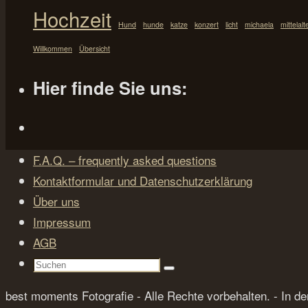
Hochzeit
Hund
hunde
katze
konzert
licht
michaela
mittelalt
Willkommen
Übersicht
Hier finde Sie uns:
F.A.Q. – frequently asked questions
Kontaktformular und Datenschutzerklärung
Über uns
Impressum
AGB
Suchen
Suchen
nach:
best moments Fotografie - Alle Rechte vorbehalten. - In 