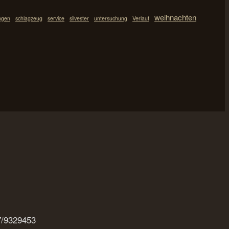
weihnachten
ingen
schlagzeug
service
silvester
untersuchung
Verlauf
57/9329453