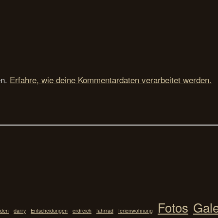
en.
Erfahre, wie deine Kommentardaten verarbeitet werden.
Fotos
Gale
den
darry
Entscheidungen
erdreich
fahrrad
ferienwohnung