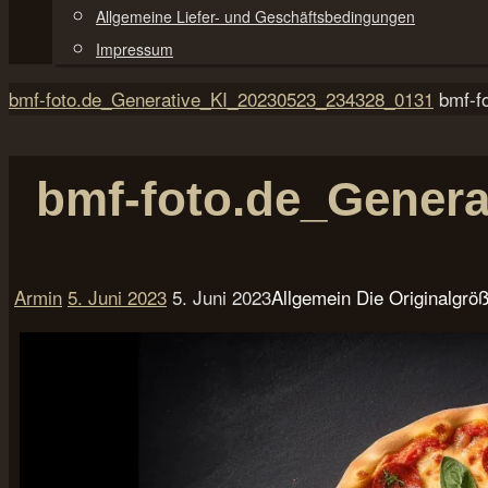
Allgemeine Liefer- und Geschäftsbedingungen
Impressum
Start
bmf-foto.de_Generative_KI_20230523_234328_0131
bmf-f
bmf-foto.de_Gener
Armin
5. Juni 2023
5. Juni 2023
Allgemein
Die Originalgrö