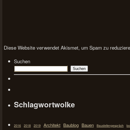
Diese Website verwendet Akismet, um Spam zu reduzier
Suchen
Suchen
Schlagwortwolke
Architekt
Baublog
Bauen
2016
2018
2019
Baustellengespräch
bo