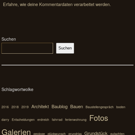
Erfahre, wie deine Kommentardaten verarbeitet werden.
Suchen
Suchen
Schlagwortwolke
Architekt
Baublog
Bauen
2016
2018
2019
Baustellengespräch
boden
Fotos
darry
Entscheidungen
erdreich
fahrrad
ferienwohnung
Galerien
Grundstück
geologe
glückwunsch
grundriss
gutachten