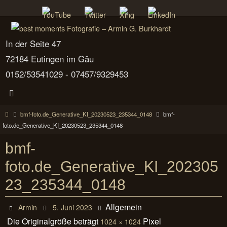
Zum
Inhalt
springen
In der Seite 47
72184 Eutingen im Gäu
0152/53541029 - 07457/9329453
Start
bmf-foto.de_Generative_KI_20230523_235344_0148
bmf-
foto.de_Generative_KI_20230523_235344_0148
bmf-
foto.de_Generative_KI_202305
23_235344_0148
Allgemein
Armin
5. Juni 2023
Die Originalgröße beträgt
Pixel
1024 × 1024