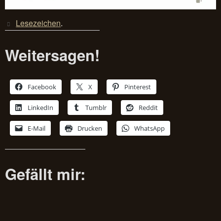
Lesezeichen
.
Weitersagen!
Facebook
X
Pinterest
LinkedIn
Tumblr
Reddit
E-Mail
Drucken
WhatsApp
Gefällt mir: