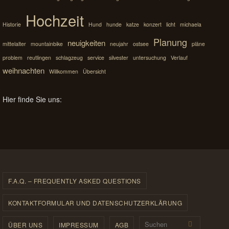
Hochzeit
Historie
Hund
hunde
katze
konzert
licht
michaela
Planung
neuigkeiten
mittelalter
mountainbike
neujahr
ostsee
pläne
problem
reutlingen
schlagzeug
service
silvester
untersuchung
Verlauf
weihnachten
Willkommen
Übersicht
Hier finde Sie uns:
F.A.Q. – FREQUENTLY ASKED QUESTIONS
KONTAKTFORMULAR UND DATENSCHUTZERKLÄRUNG
Suchen 
Suchen
ÜBER UNS
IMPRESSUM
AGB