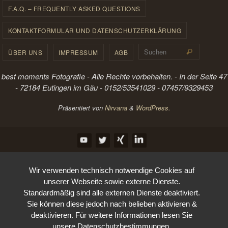
F.A.Q. – FREQUENTLY ASKED QUESTIONS
KONTAKTFORMULAR UND DATENSCHUTZERKLÄRUNG
Suchen 
ÜBER UNS
IMPRESSUM
AGB
Suchen
best moments Fotografie - Alle Rechte vorbehalten. - In der Seite 47
- 72184 Eutingen im Gäu - 0152/53541029 - 07457/9329453
Präsentiert von
Nirvana
&
WordPress.
Wir verwenden technisch notwendige Cookies auf
unserer Webseite sowie externe Dienste.
Standardmäßig sind alle externen Dienste deaktiviert.
Sie können diese jedoch nach belieben aktivieren &
deaktivieren. Für weitere Informationen lesen Sie
unsere Datenschutzbestimmungen.