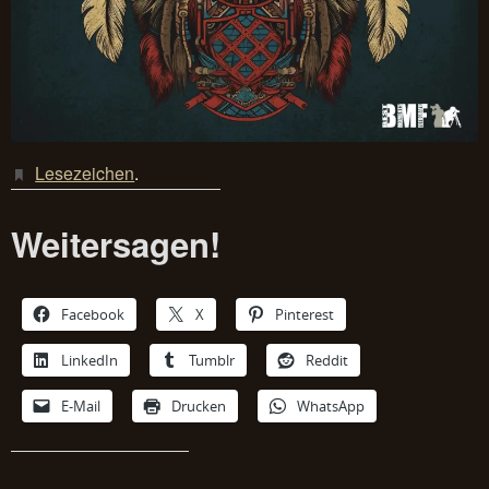
Lesezeichen
.
Weitersagen!
Facebook
X
Pinterest
LinkedIn
Tumblr
Reddit
E-Mail
Drucken
WhatsApp