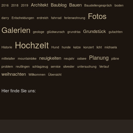
Architekt
Baublog
Bauen
2016
2018
2019
Baustellengespräch
boden
Fotos
darry
Entscheidungen
erdreich
fahrrad
ferienwohnung
Galerien
Grundstück
geologe
glückwunsch
grundriss
gutachten
Hochzeit
Historie
Hund
hunde
katze
konzert
licht
michaela
Planung
neuigkeiten
mittelalter
mountainbike
neujahr
ostsee
pläne
problem
reutlingen
schlagzeug
service
silvester
untersuchung
Verlauf
weihnachten
Willkommen
Übersicht
Hier finde Sie uns: