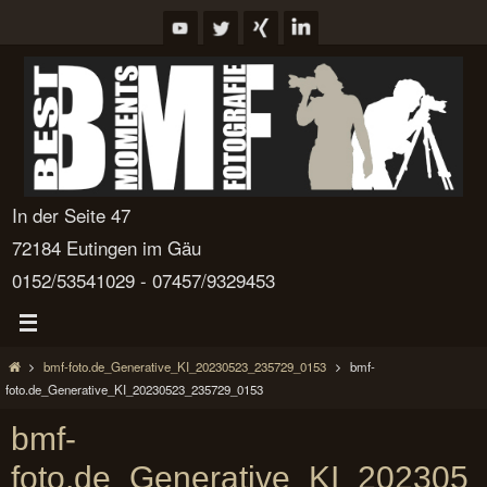
Zum
Inhalt
springen
In der Seite 47
72184 Eutingen im Gäu
0152/53541029 - 07457/9329453
Start
bmf-foto.de_Generative_KI_20230523_235729_0153
bmf-
foto.de_Generative_KI_20230523_235729_0153
bmf-
foto.de_Generative_KI_202305