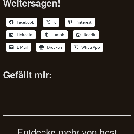
Weitersagen!
Facebook
X
Pinterest
LinkedIn
Tumblr
Reddit
E-Mail
Drucken
WhatsApp
Gefällt mir:
Entdecke mehr von best