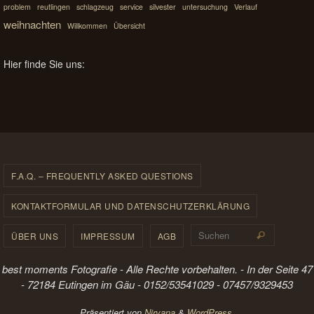
problem
reutlingen
schlagzeug
service
silvester
untersuchung
Verlauf
weihnachten
Willkommen
Übersicht
Hier finde Sie uns:
F.A.Q. – FREQUENTLY ASKED QUESTIONS
KONTAKTFORMULAR UND DATENSCHUTZERKLÄRUNG
Suchen 
ÜBER UNS
IMPRESSUM
AGB
Suchen
best moments Fotografie - Alle Rechte vorbehalten. - In der Seite 47
- 72184 Eutingen im Gäu - 0152/53541029 - 07457/9329453
Präsentiert von
Nirvana
&
WordPress.