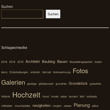
Suchen
Suchen
Schlagwortwolke
Architekt
Baublog
Bauen
2016
2018
2019
Baustellengespräch
boden
Fotos
darry
Entscheidungen
erdreich
fahrrad
ferienwohnung
Galerien
Grundstück
geologe
glückwunsch
grundriss
gutachten
Hochzeit
Historie
Hund
hunde
katze
konzert
licht
michaela
Planung
neuigkeiten
mittelalter
mountainbike
neujahr
ostsee
pläne