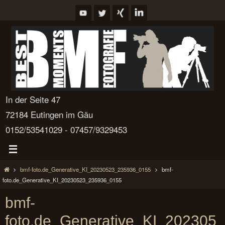
Zum
Inhalt
springen
In der Seite 47
72184 Eutingen im Gäu
0152/53541029 - 07457/9329453
Start
bmf-foto.de_Generative_KI_20230523_235936_0155
bmf-
foto.de_Generative_KI_20230523_235936_0155
bmf-
foto.de_Generative_KI_202305