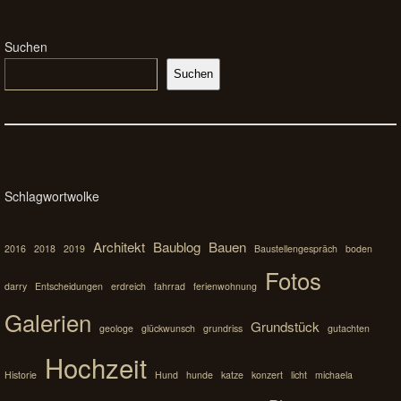
Suchen
Suchen
Schlagwortwolke
Architekt
Baublog
Bauen
2016
2018
2019
Baustellengespräch
boden
Fotos
darry
Entscheidungen
erdreich
fahrrad
ferienwohnung
Galerien
Grundstück
geologe
glückwunsch
grundriss
gutachten
Hochzeit
Historie
Hund
hunde
katze
konzert
licht
michaela