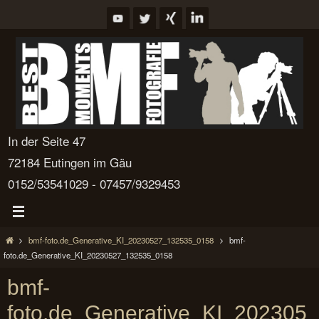
Zum
Inhalt
springen
In der Seite 47
72184 Eutingen im Gäu
0152/53541029 - 07457/9329453
Start
bmf-foto.de_Generative_KI_20230527_132535_0158
bmf-
foto.de_Generative_KI_20230527_132535_0158
bmf-
foto.de_Generative_KI_202305