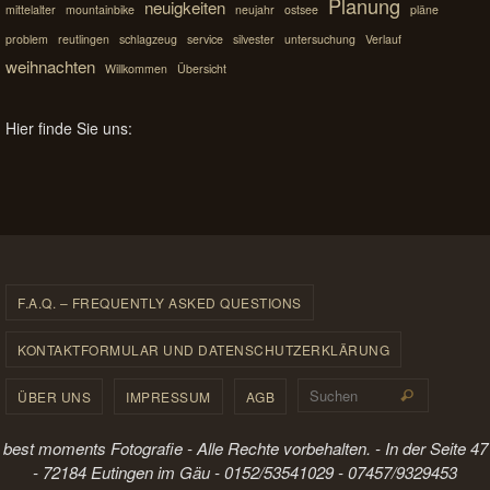
Planung
neuigkeiten
mittelalter
mountainbike
neujahr
ostsee
pläne
problem
reutlingen
schlagzeug
service
silvester
untersuchung
Verlauf
weihnachten
Willkommen
Übersicht
Hier finde Sie uns:
F.A.Q. – FREQUENTLY ASKED QUESTIONS
KONTAKTFORMULAR UND DATENSCHUTZERKLÄRUNG
Suchen 
ÜBER UNS
IMPRESSUM
AGB
Suchen
best moments Fotografie - Alle Rechte vorbehalten. - In der Seite 47
- 72184 Eutingen im Gäu - 0152/53541029 - 07457/9329453