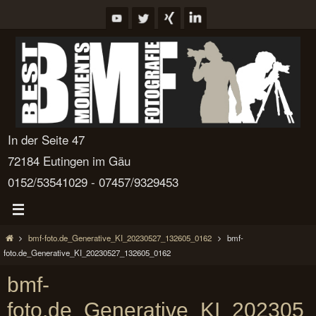
Zum
Inhalt
springen
In der Seite 47
72184 Eutingen im Gäu
0152/53541029 - 07457/9329453
Start
bmf-foto.de_Generative_KI_20230527_132605_0162
bmf-
foto.de_Generative_KI_20230527_132605_0162
bmf-
foto.de_Generative_KI_202305