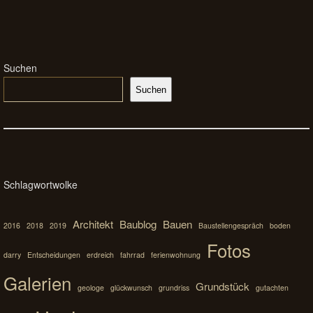
Suchen
Suchen
Schlagwortwolke
Architekt
Baublog
Bauen
2016
2018
2019
Baustellengespräch
boden
Fotos
darry
Entscheidungen
erdreich
fahrrad
ferienwohnung
Galerien
Grundstück
geologe
glückwunsch
grundriss
gutachten