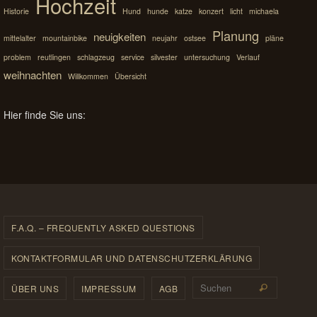
Hochzeit
Historie
Hund
hunde
katze
konzert
licht
michaela
Planung
neuigkeiten
mittelalter
mountainbike
neujahr
ostsee
pläne
problem
reutlingen
schlagzeug
service
silvester
untersuchung
Verlauf
weihnachten
Willkommen
Übersicht
Hier finde Sie uns:
F.A.Q. – FREQUENTLY ASKED QUESTIONS
KONTAKTFORMULAR UND DATENSCHUTZERKLÄRUNG
Suchen 
ÜBER UNS
IMPRESSUM
AGB
Suchen