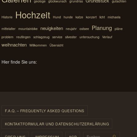
Grundstück
geologe
glückwunsch
grundriss
gutachten
Hochzeit
Historie
Hund
hunde
katze
konzert
licht
michaela
Planung
neuigkeiten
mittelalter
mountainbike
neujahr
ostsee
pläne
problem
reutlingen
schlagzeug
service
silvester
untersuchung
Verlauf
weihnachten
Willkommen
Übersicht
Hier finde Sie uns:
F.A.Q. – FREQUENTLY ASKED QUESTIONS
KONTAKTFORMULAR UND DATENSCHUTZERKLÄRUNG
Suchen 
ÜBER UNS
IMPRESSUM
AGB
Suchen