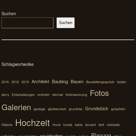
Suchen
Suchen
Schlagwortwolke
Architekt
Baublog
Bauen
2016
2018
2019
Baustellengespräch
boden
Fotos
darry
Entscheidungen
erdreich
fahrrad
ferienwohnung
Galerien
Grundstück
geologe
glückwunsch
grundriss
gutachten
Hochzeit
Historie
Hund
hunde
katze
konzert
licht
michaela
Planung
neuigkeiten