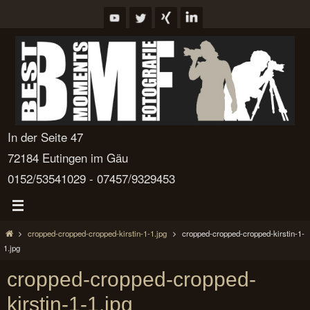
Zum
Inhalt
springen
In der Seite 47
72184 Eutingen im Gäu
0152/53541029 - 07457/9329453
Start
cropped-cropped-cropped-kirstin-1-1.jpg
cropped-cropped-cropped-kirstin-1-
1.jpg
cropped-cropped-cropped-
kirstin-1-1.jpg