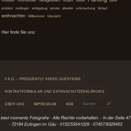
mittelalter
mountainbike
neujahr
ostsee
pläne
problem
reutlingen
schlagzeug
service
silvester
untersuchung
Verlauf
weihnachten
Willkommen
Übersicht
Hier finde Sie uns:
F.A.Q. – FREQUENTLY ASKED QUESTIONS
KONTAKTFORMULAR UND DATENSCHUTZERKLÄRUNG
Suchen 
ÜBER UNS
IMPRESSUM
AGB
Suchen
best moments Fotografie - Alle Rechte vorbehalten. - In der Seite 47
- 72184 Eutingen im Gäu - 0152/53541029 - 07457/9329453