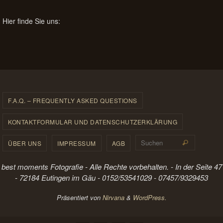
Hier finde Sie uns:
F.A.Q. – FREQUENTLY ASKED QUESTIONS
KONTAKTFORMULAR UND DATENSCHUTZERKLÄRUNG
Suchen 
ÜBER UNS
IMPRESSUM
AGB
Suchen
best moments Fotografie - Alle Rechte vorbehalten. - In der Seite 47
- 72184 Eutingen im Gäu - 0152/53541029 - 07457/9329453
Präsentiert von
Nirvana
&
WordPress.