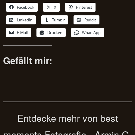
Facebook
X
Pinterest
LinkedIn
Tumblr
Reddit
E-Mail
Drucken
WhatsApp
Gefällt mir:
Entdecke mehr von best
moments Fotografie - Armin G.