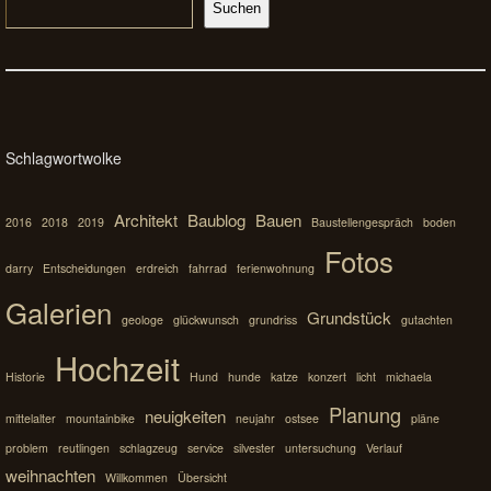
Suchen
Schlagwortwolke
Architekt
Baublog
Bauen
2016
2018
2019
Baustellengespräch
boden
Fotos
darry
Entscheidungen
erdreich
fahrrad
ferienwohnung
Galerien
Grundstück
geologe
glückwunsch
grundriss
gutachten
Hochzeit
Historie
Hund
hunde
katze
konzert
licht
michaela
Planung
neuigkeiten
mittelalter
mountainbike
neujahr
ostsee
pläne
problem
reutlingen
schlagzeug
service
silvester
untersuchung
Verlauf
weihnachten
Willkommen
Übersicht