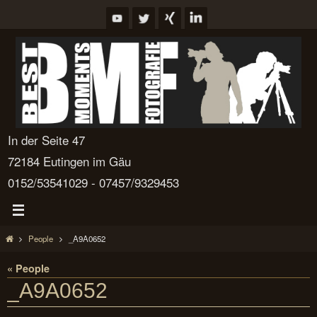
Zum
Inhalt
springen
In der Seite 47
72184 Eutingen im Gäu
0152/53541029 - 07457/9329453
Start
People
_A9A0652
« People
_A9A0652