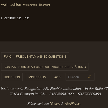
weihnachten
Willkommen
Übersicht
Hier finde Sie uns:
F.A.Q. – FREQUENTLY ASKED QUESTIONS
KONTAKTFORMULAR UND DATENSCHUTZERKLÄRUNG
Suchen 
ÜBER UNS
IMPRESSUM
AGB
Suchen
best moments Fotografie - Alle Rechte vorbehalten. - In der Seite 47
- 72184 Eutingen im Gäu - 0152/53541029 - 07457/9329453
Präsentiert von
Nirvana
&
WordPress.