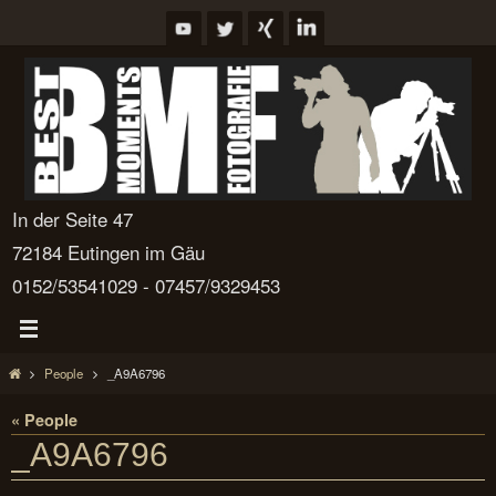
Zum
Inhalt
springen
In der Seite 47
72184 Eutingen im Gäu
0152/53541029 - 07457/9329453
Start
People
_A9A6796
« People
_A9A6796