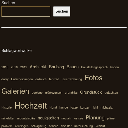
Suchen
Suchen
Schlagwortwolke
Architekt
Baublog
Bauen
2016
2018
2019
Baustellengespräch
boden
Fotos
darry
Entscheidungen
erdreich
fahrrad
ferienwohnung
Galerien
Grundstück
geologe
glückwunsch
grundriss
gutachten
Hochzeit
Historie
Hund
hunde
katze
konzert
licht
michaela
Planung
neuigkeiten
mittelalter
mountainbike
neujahr
ostsee
pläne
problem
reutlingen
schlagzeug
service
silvester
untersuchung
Verlauf