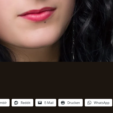
mblr
Reddit
E-Mail
Drucken
WhatsApp