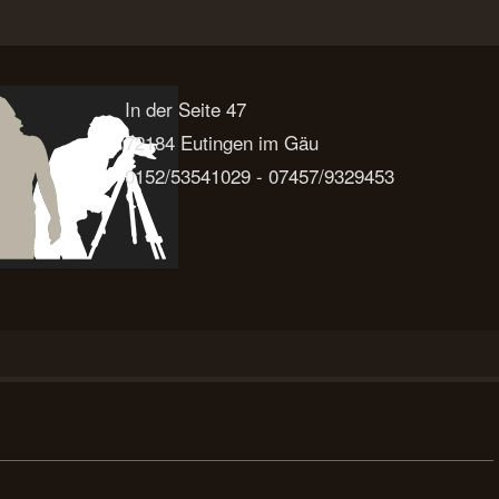
In der Seite 47
72184 Eutingen im Gäu
0152/53541029 - 07457/9329453