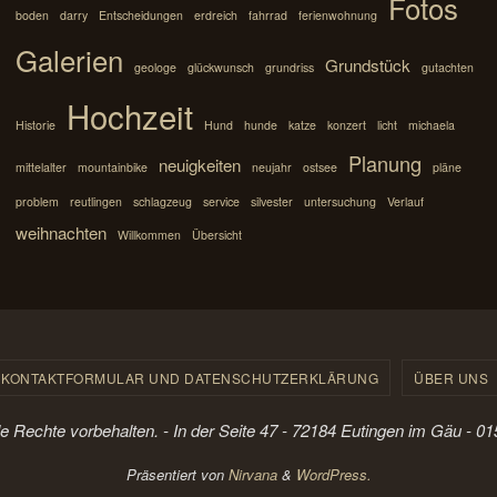
Fotos
boden
darry
Entscheidungen
erdreich
fahrrad
ferienwohnung
Galerien
Grundstück
geologe
glückwunsch
grundriss
gutachten
Hochzeit
Historie
Hund
hunde
katze
konzert
licht
michaela
Planung
neuigkeiten
mittelalter
mountainbike
neujahr
ostsee
pläne
problem
reutlingen
schlagzeug
service
silvester
untersuchung
Verlauf
weihnachten
Willkommen
Übersicht
KONTAKTFORMULAR UND DATENSCHUTZERKLÄRUNG
ÜBER UNS
le Rechte vorbehalten. - In der Seite 47 - 72184 Eutingen im Gäu - 
Präsentiert von
Nirvana
&
WordPress.