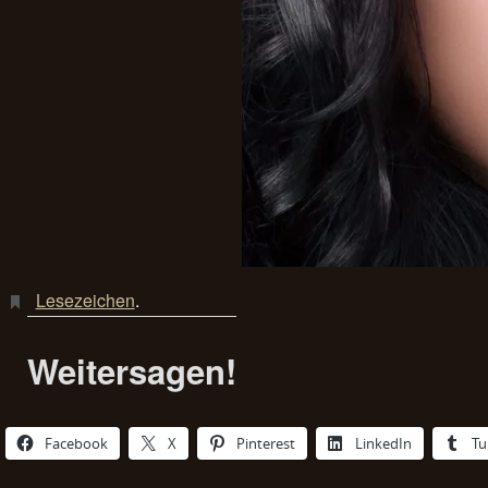
Lesezeichen
.
Weitersagen!
Facebook
X
Pinterest
LinkedIn
Tu