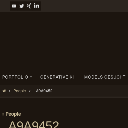
Zum
Inhalt
springen
Zum
PORTFOLIO
GENERATIVE KI
MODELS GESUCHT
Inhalt
springen
Start
People
_A9A9452
« People
_A9A9452