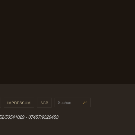
Suchen nach:
IMPRESSUM
AGB
Suchen
0152/53541029 - 07457/9329453