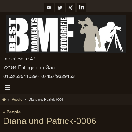
Zum
Inhalt
springen
In der Seite 47
72184 Eutingen im Gäu
0152/53541029 - 07457/9329453
Start
People
Diana und Patrick-0006
« People
Diana und Patrick-0006