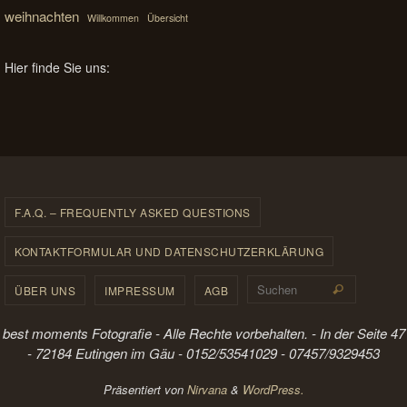
weihnachten
Willkommen
Übersicht
Hier finde Sie uns:
F.A.Q. – FREQUENTLY ASKED QUESTIONS
KONTAKTFORMULAR UND DATENSCHUTZERKLÄRUNG
Suchen 
ÜBER UNS
IMPRESSUM
AGB
Suchen
best moments Fotografie - Alle Rechte vorbehalten. - In der Seite 47
- 72184 Eutingen im Gäu - 0152/53541029 - 07457/9329453
Präsentiert von
Nirvana
&
WordPress.