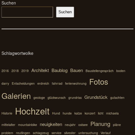
Suchen
Suchen
Schlagwortwolke
Architekt
Baublog
Bauen
2016
2018
2019
Baustellengespräch
boden
Fotos
darry
Entscheidungen
erdreich
fahrrad
ferienwohnung
Galerien
Grundstück
geologe
glückwunsch
grundriss
gutachten
Hochzeit
Historie
Hund
hunde
katze
konzert
licht
michaela
Planung
neuigkeiten
mittelalter
mountainbike
neujahr
ostsee
pläne
problem
reutlingen
schlagzeug
service
silvester
untersuchung
Verlauf