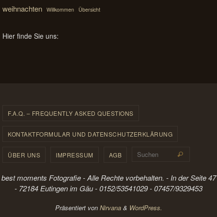
weihnachten
Willkommen
Übersicht
Hier finde Sie uns:
F.A.Q. – FREQUENTLY ASKED QUESTIONS
KONTAKTFORMULAR UND DATENSCHUTZERKLÄRUNG
Suchen 
ÜBER UNS
IMPRESSUM
AGB
Suchen
best moments Fotografie - Alle Rechte vorbehalten. - In der Seite 47
- 72184 Eutingen im Gäu - 0152/53541029 - 07457/9329453
Präsentiert von
Nirvana
&
WordPress.