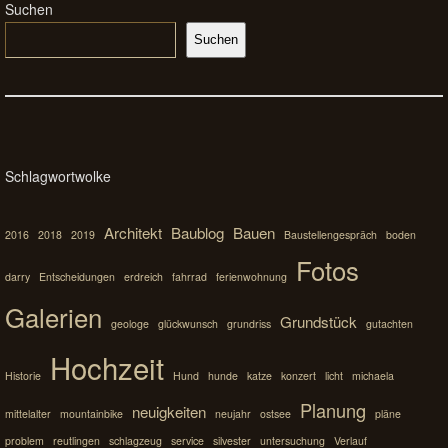
Suchen
Suchen
Schlagwortwolke
Architekt
Baublog
Bauen
2016
2018
2019
Baustellengespräch
boden
Fotos
darry
Entscheidungen
erdreich
fahrrad
ferienwohnung
Galerien
Grundstück
geologe
glückwunsch
grundriss
gutachten
Hochzeit
Historie
Hund
hunde
katze
konzert
licht
michaela
Planung
neuigkeiten
mittelalter
mountainbike
neujahr
ostsee
pläne
problem
reutlingen
schlagzeug
service
silvester
untersuchung
Verlauf