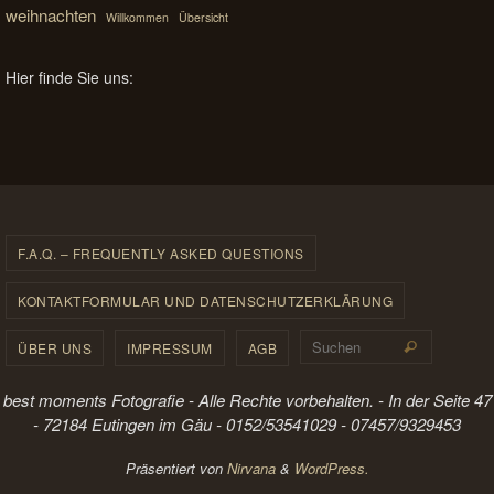
weihnachten
Willkommen
Übersicht
Hier finde Sie uns:
F.A.Q. – FREQUENTLY ASKED QUESTIONS
KONTAKTFORMULAR UND DATENSCHUTZERKLÄRUNG
Suchen 
ÜBER UNS
IMPRESSUM
AGB
Suchen
best moments Fotografie - Alle Rechte vorbehalten. - In der Seite 47
- 72184 Eutingen im Gäu - 0152/53541029 - 07457/9329453
Präsentiert von
Nirvana
&
WordPress.