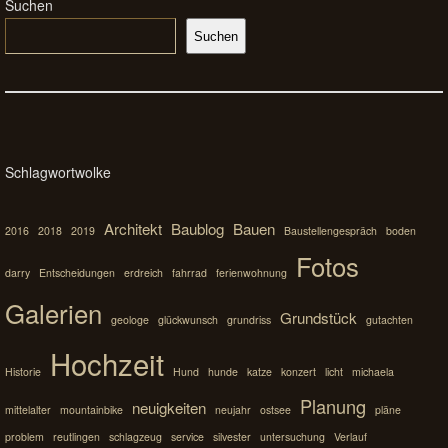
Suchen
Suchen
Schlagwortwolke
Architekt
Baublog
Bauen
2016
2018
2019
Baustellengespräch
boden
Fotos
darry
Entscheidungen
erdreich
fahrrad
ferienwohnung
Galerien
Grundstück
geologe
glückwunsch
grundriss
gutachten
Hochzeit
Historie
Hund
hunde
katze
konzert
licht
michaela
Planung
neuigkeiten
mittelalter
mountainbike
neujahr
ostsee
pläne
problem
reutlingen
schlagzeug
service
silvester
untersuchung
Verlauf